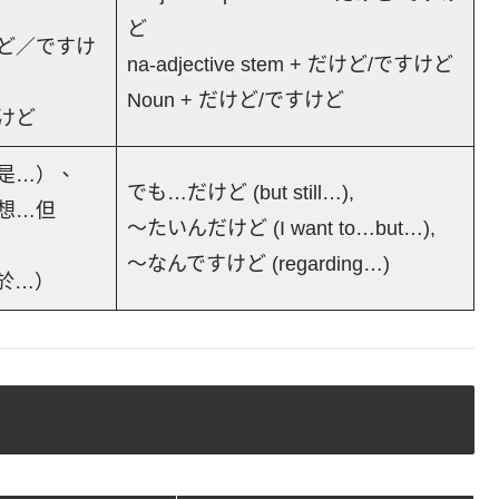
ど
ど／ですけ
na-adjective stem + だけど/ですけど
Noun + だけど/ですけど
けど
是…）、
でも…だけど (but still…),
想…但
～たいんだけど (I want to…but…),
～なんですけど (regarding…)
於…）