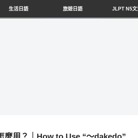
生活日語
旅遊日語
JLPT N5
？｜How to Use “～dakedo”