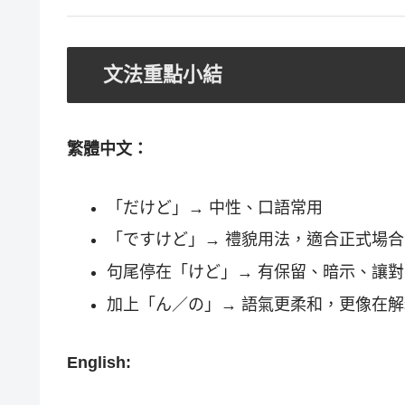
文法重點小結
繁體中文：
「だけど」→ 中性、口語常用
「ですけど」→ 禮貌用法，適合正式場合
句尾停在「けど」→ 有保留、暗示、讓
加上「ん／の」→ 語氣更柔和，更像在解
English: