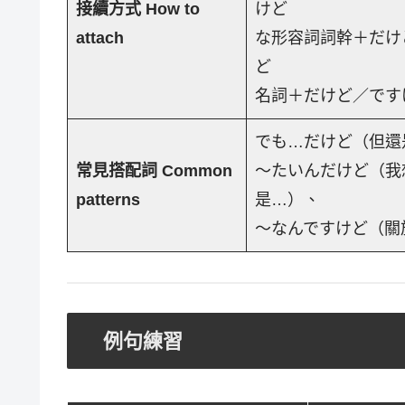
接續方式 How to
けど
attach
な形容詞詞幹＋だけ
ど
名詞＋だけど／です
でも…だけど（但還
常見搭配詞 Common
～たいんだけど（我
patterns
是…）、
～なんですけど（關
例句練習