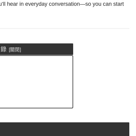
ou’ll hear in everyday conversation—so you can start
目錄