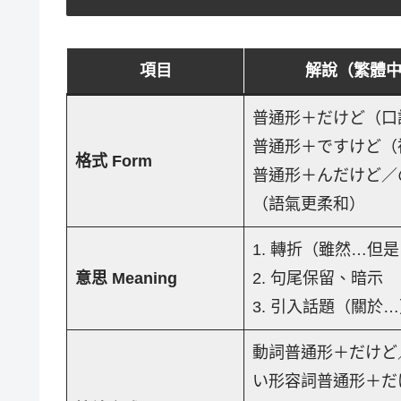
項目
解說（繁體
普通形＋だけど（口
普通形＋ですけど（
格式 Form
普通形＋んだけど／
（語氣更柔和）
1. 轉折（雖然…但
意思 Meaning
2. 句尾保留、暗示
3. 引入話題（關於
動詞普通形＋だけど
い形容詞普通形＋だ