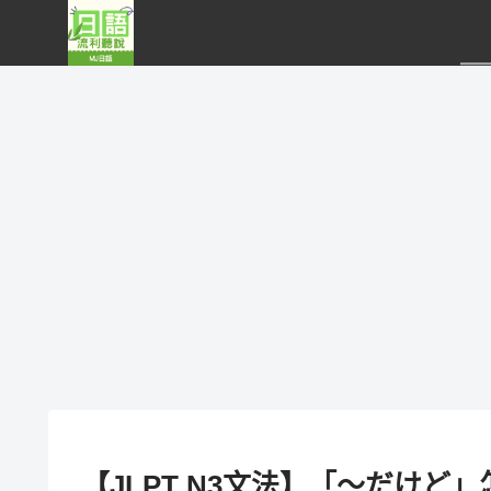
【JLPT N3文法】「～だけど」怎麼用