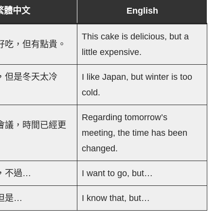
繁體中文
English
This cake is delicious, but a
好吃，但有點貴。
little expensive.
，但是冬天太冷
I like Japan, but winter is too
cold.
Regarding tomorrow’s
會議，時間已經更
meeting, the time has been
changed.
，不過…
I want to go, but…
但是…
I know that, but…