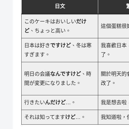
日文
このケーキはおいしい
だけ
這個蛋糕很
ど
、ちょっと高い。
日本は好き
ですけど
、冬は寒
我喜歡日本
すぎます。
了。
明日の会議
なんですけど
、時
關於明天的
間が変更になりました。
改了。
行きたい
んだけど
…。
我是想去啦
それは知ってます
けど
…。
我知道啦，