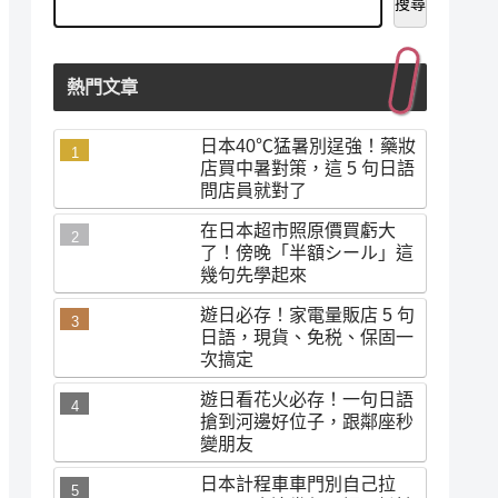
搜尋
熱門文章
日本40℃猛暑別逞強！藥妝
店買中暑對策，這 5 句日語
問店員就對了
在日本超市照原價買虧大
了！傍晚「半額シール」這
幾句先學起來
遊日必存！家電量販店 5 句
日語，現貨、免税、保固一
次搞定
遊日看花火必存！一句日語
搶到河邊好位子，跟鄰座秒
變朋友
日本計程車車門別自己拉