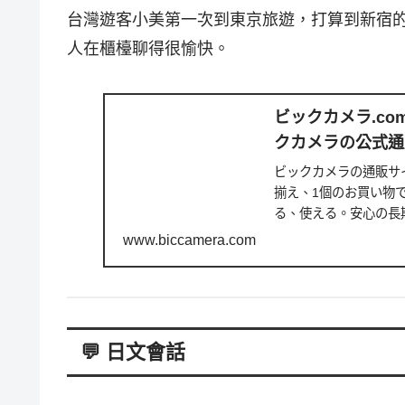
台灣遊客小美第一次到東京旅遊，打算到新宿的B
人在櫃檯聊得很愉快。
ビックカメラ.co
クカメラの公式通
ビックカメラの通販サ
揃え、1個のお買い物
る、使える。安心の長
で購入、受け取り申...
www.biccamera.com
💬 日文會話