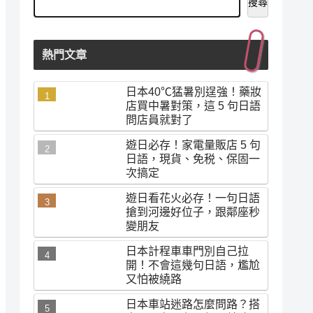
搜尋
熱門文章
日本40℃猛暑別逞強！藥妝
店買中暑對策，這 5 句日語
問店員就對了
遊日必存！家電量販店 5 句
日語，現貨、免税、保固一
次搞定
遊日看花火必存！一句日語
搶到河邊好位子，跟鄰座秒
變朋友
日本計程車車門別自己拉
開！不會這幾句日語，尷尬
又怕被繞路
日本車站迷路怎麼問路？搭