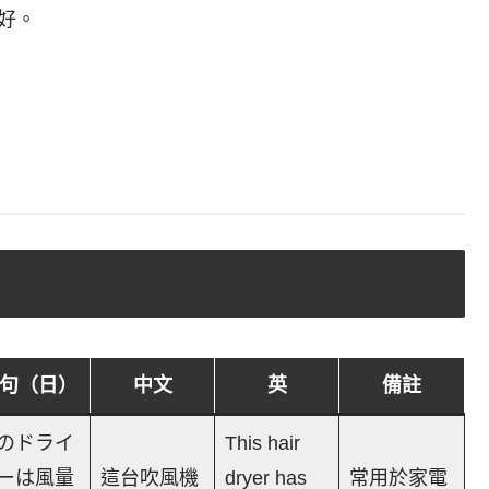
好。
句（日）
中文
英
備註
のドライ
This hair
ーは風量
這台吹風機
dryer has
常用於家電