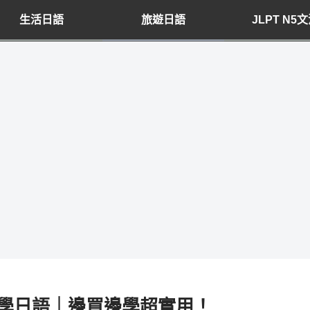
生活日語
旅遊日語
JLPT N5
ra學日語｜邊買邊學超實用！