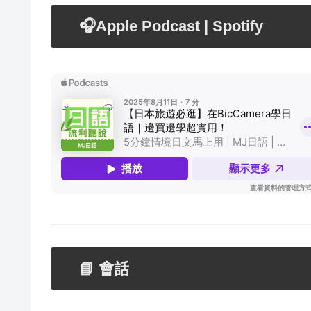
🎧Apple Podcast | Spotify
📘 會話