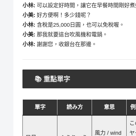
小林:
可以設定好時間，讓它在早餐時間剛好煮
小美:
好方便啊！多少錢呢？
小林:
含稅是25,000日圓，也可以免稅喔。
小美:
那我就要這台吹風機和電鍋。
小林:
謝謝您，收銀台在那邊。
📚 重點單字
單字
読み方
意思
例
こ
風力 / wind
ヤ