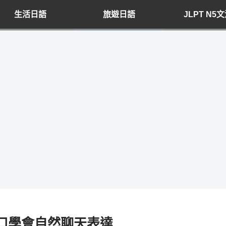
生活日語
旅遊日語
JLPT N5
口學會自然聊天表達