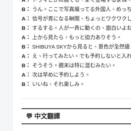
B：
うん。ここで写真撮ってる外国人、めっ
A：
信号が青になる瞬間、ちょっとワクワク
B：
するする。人が一斉に動くの、面白いよ
A：
上から見たら、もっと迫力ありそう。
B：
SHIBUYA SKYから見ると、景色が全然
A：
え、行ってみたい。でも予約しないと入
B：
そうそう。週末は特に混むみたい。
A：
次は早めに予約しよう。
B：
いいね、それ楽しみ。
💬 中文翻譯