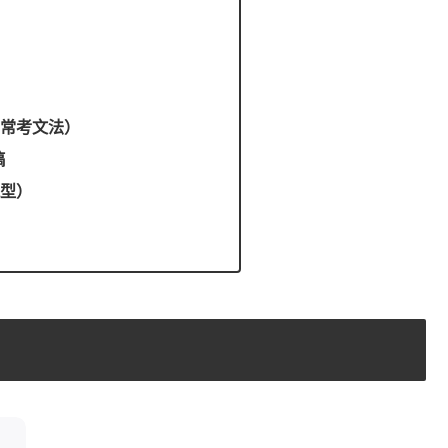
T 常考文法）
稿
題型）