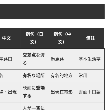
例句（日
例句（中
中文
備註
文）
文）
交差点
を渡
字路口
過馬路
基本生活字
る
名
有名
な場所
有名的地方
常用
映画に
登場
場、出現
出現在電影
書面＋口語
する
人が
一斉に