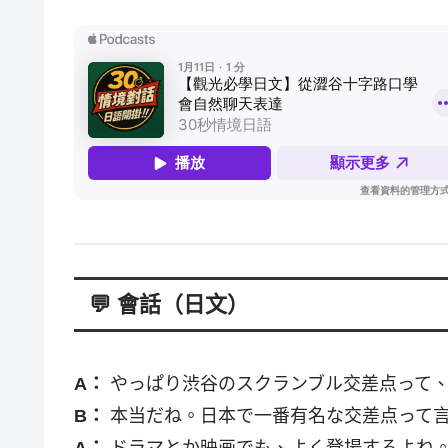
💬 會話（日文）
A：
やっぱり渋谷のスクランブル交差点って
B：
本当だね。日本で一番有名な交差点って
A：
ドラマとか映画でも、よく登場するよね