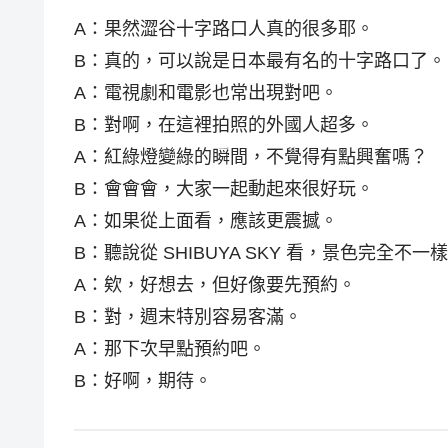
A：果然澀谷十字路口人真的很多耶。
B：真的，可以說是日本最有名的十字路口了。
A：電視劇和電影也常出現對吧。
B：對啊，在這裡拍照的外國人超多。
A：紅綠燈變綠的瞬間，不覺得有點興奮嗎？
B：會會會，大家一起動起來很好玩。
A：如果從上面看，應該更震撼。
B：聽說從 SHIBUYA SKY 看，景色完全不一
A：欸，好想去，但好像要先預約。
B：對，週末特別容易客滿。
A：那下次早點預約吧。
B：好啊，期待。