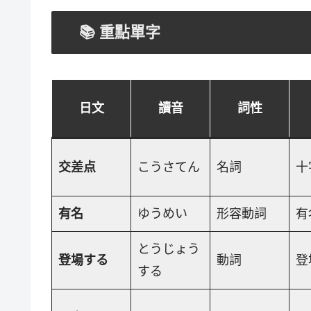
📚 重點單字
日文
讀音
詞性
交差点
こうさてん
名詞
十
有名
ゆうめい
形容動詞
有
とうじょう
登場する
動詞
登
する