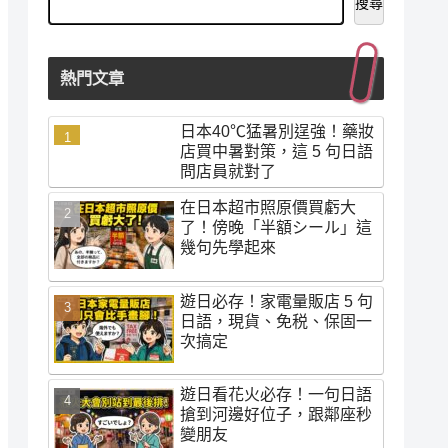
搜尋
熱門文章
日本40℃猛暑別逞強！藥妝
店買中暑對策，這 5 句日語
問店員就對了
在日本超市照原價買虧大
了！傍晚「半額シール」這
幾句先學起來
遊日必存！家電量販店 5 句
日語，現貨、免税、保固一
次搞定
遊日看花火必存！一句日語
搶到河邊好位子，跟鄰座秒
變朋友