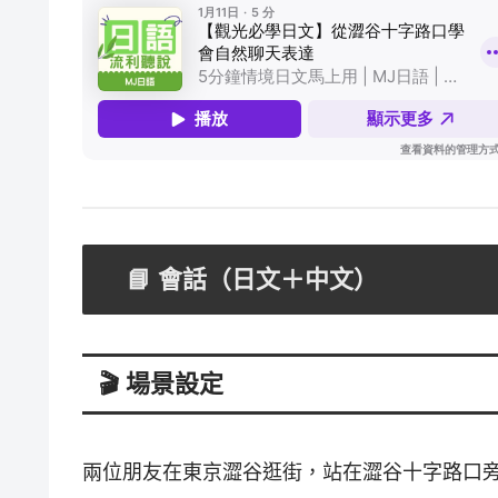
📘 會話（日文＋中文）
🎬 場景設定
兩位朋友在東京澀谷逛街，站在澀谷十字路口