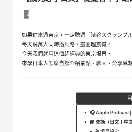
旅遊日語
如果你來過東京，一定聽過「渋谷スクランブ
每天幾萬人同時過馬路，畫面超震撼。
今天我們就用這個超經典的東京場景，
來學日本人怎麼自然介紹景點、聊天、分享感
🎧 Apple Podcast |
📘 會話（日文＋中
🎬 場景設定