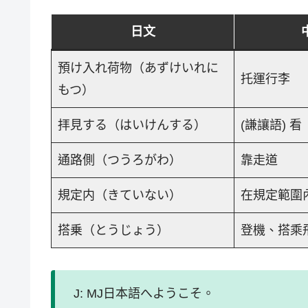
日文
預け入れ荷物（あずけいれに
托運行李
もつ）
拝見する（はいけんする）
(謙讓語) 看
通路側（つうろがわ）
靠走道
規定内（きていない）
在規定範圍
搭乗（とうじょう）
登機、搭乘
J: MJ日本語へようこそ。