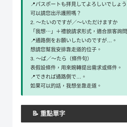
📍パスポートも拝見してよろしいでしょ
可以請您出示護照嗎？
2. 〜たいのですが／〜いただけますか
「我想⋯」＋禮貌請求形式，適合旅客詢
📍通路側をお願いしたいのですが…。
想請您幫我安排靠走道的位子。
3. 〜ば／〜たら（條件句）
表假設條件，用來婉轉提出需求或條件。
📍できれば通路側で…。
如果可以的話，我想坐靠走道。
📝 重點單字