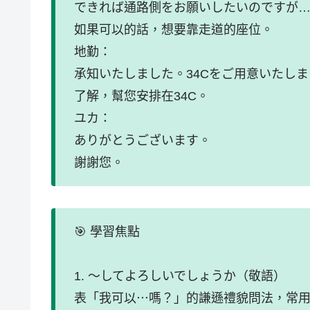
できれば通路側をお願いしたいのですが
如果可以的話，想要靠走道的座位。
地勤：
承知いたしました。34Cをご用意いたし
了解，幫您安排在34C。
ユカ：
ありがとうございます。
謝謝您。
🎯 學習焦點
1. ～してよろしいでしょうか（敬語）
表「我可以⋯嗎？」的謙遜禮貌問法，常