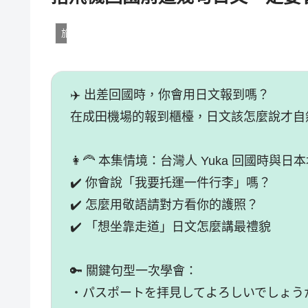
旅遊日語
✈️ 出差回國時，你會用日文報到嗎？
在成田機場的報到櫃檯，日文該怎麼說才自
👩‍🦰 本集情境：台灣人 Yuka 回國時與
✔️ 你會說「我要托運一件行李」嗎？
✔️ 怎麼用敬語請對方看你的護照？
✔️ 「想坐靠走道」日文怎麼講最禮貌
🔑 關鍵句型一次學會：
・パスポートを拝見してよろしいでしょう