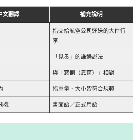
中文翻譯
補充說明
指交給航空公司運送的大件行
李
「見る」的謙遜說法
與「窓側（靠窗）」相對
內
指重量、大小皆符合規範
飛機
書面語／正式用語