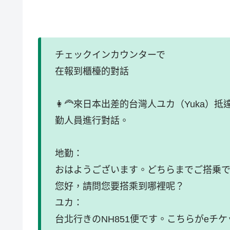
チェックインカウンターで
在報到櫃檯的對話
👩‍🦰來日本出差的台灣人ユカ（Yuka
勤人員進行對話。
地勤：
おはようございます。どちらまでご搭乗
您好，請問您要搭乘到哪裡呢？
ユカ：
台北行きのNH851便です。こちらがeチ