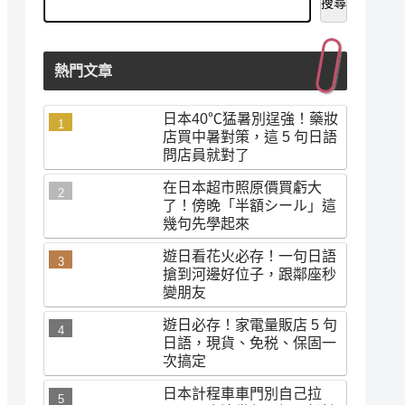
搜尋
熱門文章
日本40℃猛暑別逞強！藥妝
店買中暑對策，這 5 句日語
問店員就對了
在日本超市照原價買虧大
了！傍晚「半額シール」這
幾句先學起來
遊日看花火必存！一句日語
搶到河邊好位子，跟鄰座秒
變朋友
遊日必存！家電量販店 5 句
日語，現貨、免税、保固一
次搞定
日本計程車車門別自己拉