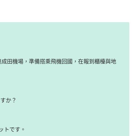
）抵達成田機場，準備搭乘飛機回國，在報到櫃檯與地
ですか？
ケットです。