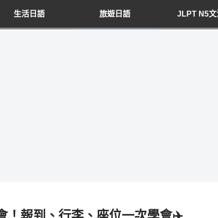
生活日語
旅遊日語
JLPT N5
會！報到、行李、座位一次學會✈️