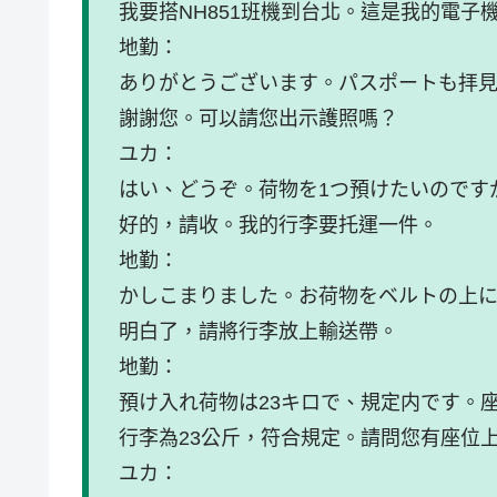
我要搭NH851班機到台北。這是我的電子
地勤：
ありがとうございます。パスポートも拝見
謝謝您。可以請您出示護照嗎？
ユカ：
はい、どうぞ。荷物を1つ預けたいのです
好的，請收。我的行李要托運一件。
地勤：
かしこまりました。お荷物をベルトの上
明白了，請將行李放上輸送帶。
地勤：
預け入れ荷物は23キロで、規定内です。
行李為23公斤，符合規定。請問您有座位
ユカ：