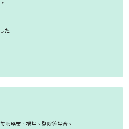
…。
ました。
用於服務業、機場、醫院等場合。