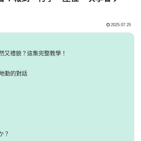
2025.07.25
然又禮貌？這集完整教學！
日本地勤的對話
か？