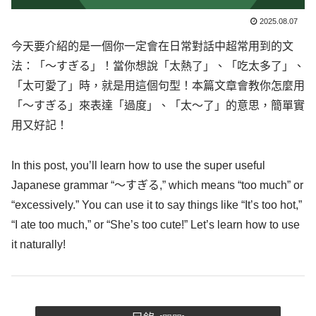
2025.08.07
今天要介紹的是一個你一定會在日常對話中超常用到的文
法：「～すぎる」！當你想說「太熱了」、「吃太多了」、
「太可愛了」時，就是用這個句型！本篇文章會教你怎麼用
「～すぎる」來表達「過度」、「太～了」的意思，簡單實
用又好記！
In this post, you’ll learn how to use the super useful
Japanese grammar “～すぎる,” which means “too much” or
“excessively.” You can use it to say things like “It’s too hot,”
“I ate too much,” or “She’s too cute!” Let’s learn how to use
it naturally!