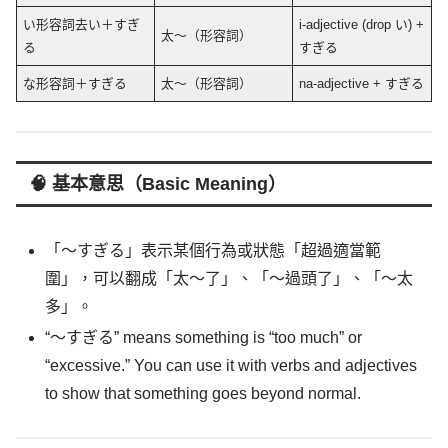
い形容詞去い＋すぎ
i-adjective (drop い) +
太～（形容詞）
る
すぎる
な形容詞＋すぎる
太～（形容詞）
na-adjective + すぎる
🧠 基本意思（Basic Meaning）
「～すぎる」表示某個行為或狀態「超過適當範
圍」，可以翻成「太～了」、「～過頭了」、「～太
多」。
“～すぎる” means something is “too much” or
“excessive.” You can use it with verbs and adjectives
to show that something goes beyond normal.