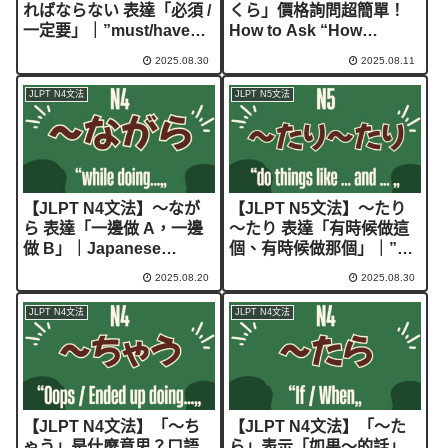
ればならない 表達「必須 /
くら」價格詢問超簡單！
一定要」｜”must/have
How to Ask “How
to”
much?; How many?​” in
2025.08.30
2025.08.11
Japanese Using “〜
ikura”
JLPT N4文法
JLPT N5文法
【JLPT N4文法】～なが
【JLPT N5文法】～たり
ら 表達「一邊做 A，一邊
～たり 表達「有時候做這
做 B」｜Japanese
個、有時候做那個」｜”do
Grammar「~ながら」
things like … and …”
2025.08.20
2025.08.30
“while doing…”
JLPT N4文法
JLPT N4文法
【JLPT N4文法】「～ち
【JLPT N4文法】「～た
ゃう」是什麼意思？口語
ら」表示「如果～的話」