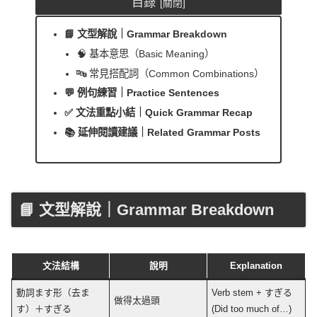
目錄
📘 文型解說｜Grammar Breakdown
🧠 基本意思（Basic Meaning）
🔤 常見搭配詞（Common Combinations）
💬 例句練習｜Practice Sentences
✅ 文法重點小結｜Quick Grammar Recap
📚 延伸閱讀建議｜Related Grammar Posts
📘 文型解說｜Grammar Breakdown
文法結構
說明
Explanation
動詞ます形（去ま
Verb stem + すぎる
做得太過頭
す）＋すぎる
(Did too much of…)