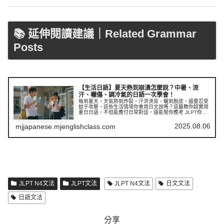
📚 延伸閱讀建議｜Related Grammar
Posts
【生活日語】夏天熱到崩潰怎麼說？中暑、流
汗、曬傷、調冷氣的日語一次學會！
每到夏天，天氣熱到炸裂，汗流浹背、曬到脫皮、還要忍受
蚊子攻擊，這些生活情境你會用日文說嗎？這篇教你超實用
夏日日語，不但能應付日常對話，還能幫你應考 JLPT你會
學會：描述夏天常見不適狀況的日語表達夏天相關的自然日
語感嘆語與應對句型JLPT ...
2025.08.06
mjjapanese.mjenglishclass.com
JLPT N4文法
JLPT文法
JLPT N4文法
日文文法
日語文法
分享