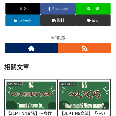
X
Facebook
LINE
LinkedIn
復制
留言
MJ追蹤
相關文章
JLPT N4文法
JLPT N5文法
【JLPT N4文法】～なけ
【JLPT N5文法】「〜い