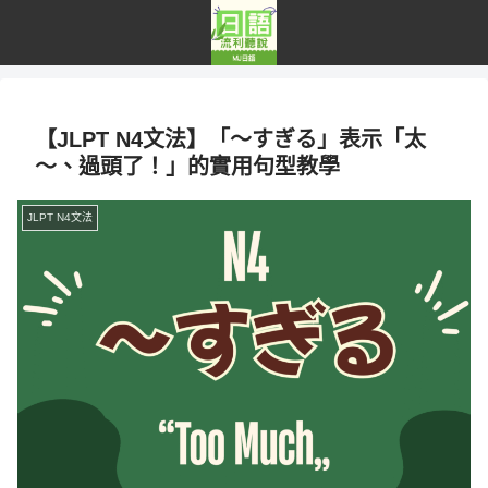
【JLPT N4文法】「～すぎる」表示「太
～、過頭了！」的實用句型教學
JLPT N4文法