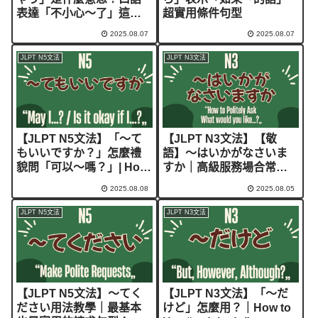
表達「不小心～了」這樣
超實用條件句型
用！｜Japanese
2025.08.07
2025.08.07
Grammar “～ちゃう”：
How to Say “Oops /
JLPT N5文法
JLPT N3文法
Ended up doing…” in
Casual Japanese
【JLPT N5文法】「〜て
【JLPT N3文法】【敬
もいいですか？」怎麼禮
語】～はいかがなさいま
貌問「可以～嗎？」| How
すか｜高級服務場合常聽
to Say “Is it OK to…?” in
到的「請問您要…嗎？」
2025.08.08
2025.08.05
Japanese
JLPT N5文法
JLPT N3文法
【JLPT N5文法】～てく
【JLPT N3文法】「～だ
ださい用法教學｜最基本
けど」怎麼用？｜How to