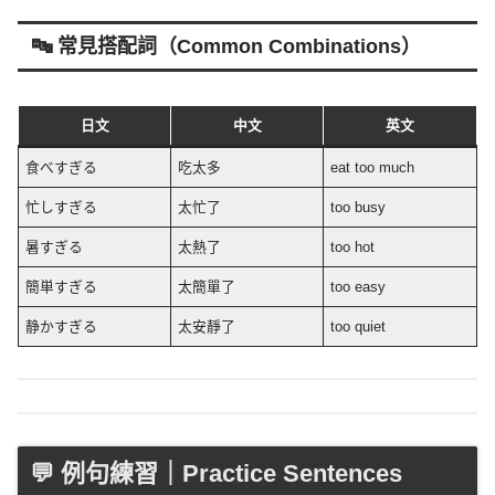
🔤 常見搭配詞（Common Combinations）
日文
中文
英文
食べすぎる
吃太多
eat too much
忙しすぎる
太忙了
too busy
暑すぎる
太熱了
too hot
簡単すぎる
太簡單了
too easy
静かすぎる
太安靜了
too quiet
💬 例句練習｜Practice Sentences