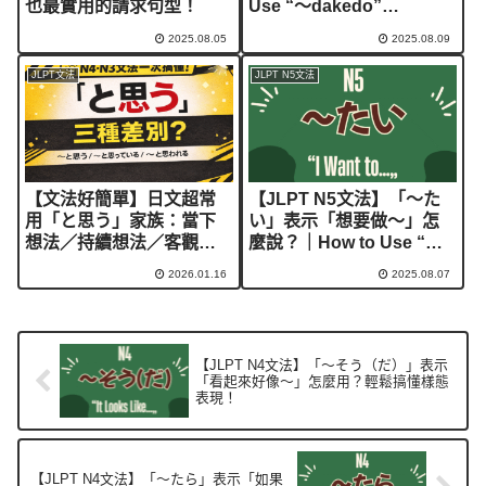
也最實用的請求句型！
Use “～dakedo”
(Although / But) in
2025.08.05
2025.08.09
Japanese
JLPT文法
JLPT N5文法
【文法好簡單】日文超常
【JLPT N5文法】「～た
用「と思う」家族：當下
い」表示「想要做～」怎
想法／持續想法／客觀推
麼說？｜How to Use “～
測完整整理（JLPT必看）
たい” to Say “I Want
2026.01.16
2025.08.07
to…” in Japanese
【JLPT N4文法】「～そう（だ）」表示
「看起來好像～」怎麼用？輕鬆搞懂樣態
表現！
【JLPT N4文法】「～たら」表示「如果