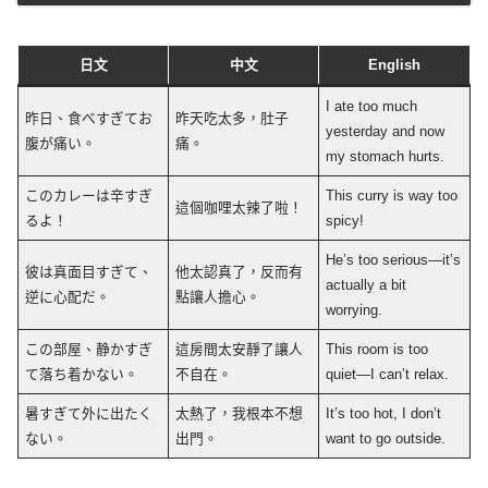
日文
中文
English
I ate too much
昨日、食べすぎてお
昨天吃太多，肚子
yesterday and now
腹が痛い。
痛。
my stomach hurts.
このカレーは辛すぎ
This curry is way too
這個咖哩太辣了啦！
るよ！
spicy!
He’s too serious—it’s
彼は真面目すぎて、
他太認真了，反而有
actually a bit
逆に心配だ。
點讓人擔心。
worrying.
この部屋、静かすぎ
這房間太安靜了讓人
This room is too
て落ち着かない。
不自在。
quiet—I can’t relax.
暑すぎて外に出たく
太熱了，我根本不想
It’s too hot, I don’t
ない。
出門。
want to go outside.