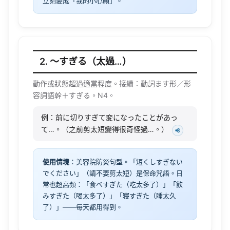
立刻變成「我的小心願」。
2. 〜すぎる（太過…）
動作或狀態超過適當程度。接續：動詞ます形／形
容詞語幹＋すぎる。N4。
例：前に切りすぎて変になったことがあっ
て…。（之前剪太短變得很奇怪過…。）
使用情境
：美容院防災句型。「短くしすぎない
でください」（請不要剪太短）是保命咒語。日
常也超高頻：「食べすぎた（吃太多了）」「飲
みすぎた（喝太多了）」「寝すぎた（睡太久
了）」——每天都用得到。