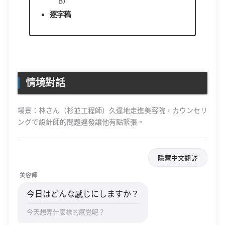
B）
逐字稿
情境對話
場景：林さん（杉並工程師）久違地走進美容院，カウンセリ
ングで設計師的問題連發讓他有點緊張。
隱藏中文翻譯
美容師
今日はどんな感じにしますか？
今天想弄什麼樣的感覺呢？