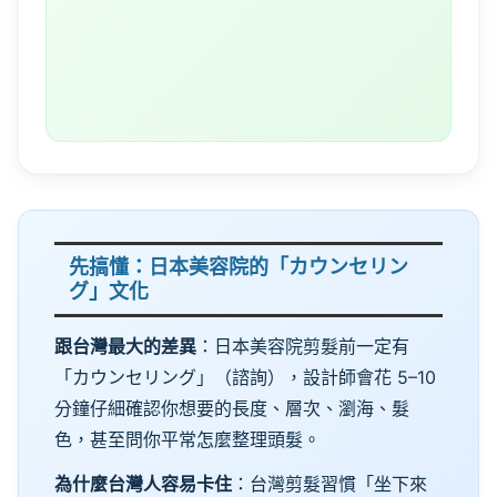
先搞懂：日本美容院的「カウンセリン
グ」文化
跟台灣最大的差異
：日本美容院剪髮前一定有
「カウンセリング」（諮詢），設計師會花 5–10
分鐘仔細確認你想要的長度、層次、瀏海、髮
色，甚至問你平常怎麼整理頭髮。
為什麼台灣人容易卡住
：台灣剪髮習慣「坐下來