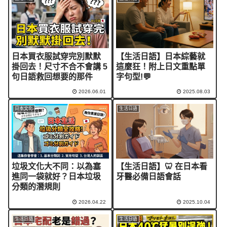
日本買衣服試穿完別默默
【生活日語】日本綜藝就
掛回去！尺寸不合不會講 5
這麼狂！附上日文重點單
句日語救回想要的那件
字句型!💬
2026.06.01
2025.08.03
日本文化
生活日語
垃圾文化大不同：以為塞
【生活日語】🦷 在日本看
進同一袋就好？日本垃圾
牙醫必備日語會話
分類的潛規則
2026.04.22
2025.10.04
生活日語
生活日語