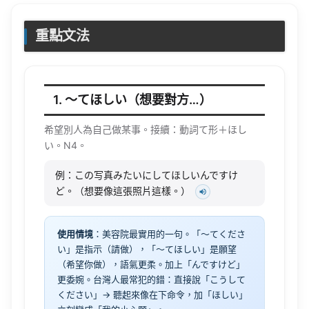
重點文法
1. 〜てほしい（想要對方…）
希望別人為自己做某事。接續：動詞て形＋ほし
い。N4。
例：この写真みたいにしてほしいんですけ
ど。（想要像這張照片這樣。）
使用情境
：美容院最實用的一句。「〜てくださ
い」是指示（請做），「〜てほしい」是願望
（希望你做），語氣更柔。加上「んですけど」
更委婉。台灣人最常犯的錯：直接說「こうして
ください」→ 聽起來像在下命令，加「ほしい」