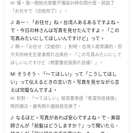
M: 懂。我一開始也是聽不懂設計師在問什麼，就說了
「お任せで（交給你了）」。
J: あー、「お任せ」ね。台湾人あるあるですよね。
で、今日の林さんは写真を見せたんですよ。「この
写真みたいにしてほしいんですけど」って。
J: 啊—「お任せ（交給你）」對吧。台灣人超常講的。但
今天的林先生是拿照片出來的。「この写真みたいにして
ほしいんですけど（想要像這張照片這樣）」。
M: そうそう、「〜てほしい」って「こうしてほし
い」って伝えるときの言い方。写真を見せながら言
えば完璧なんですよ。
M: 對對，「〜てほしい」就是要表達「希望你這樣做」
時的講法。邊秀照片邊說就完美了。
J: なるほど。写真があれば安心ですよね。で、美容
師さんが「前髪はどうしますか？」って聞いたら、