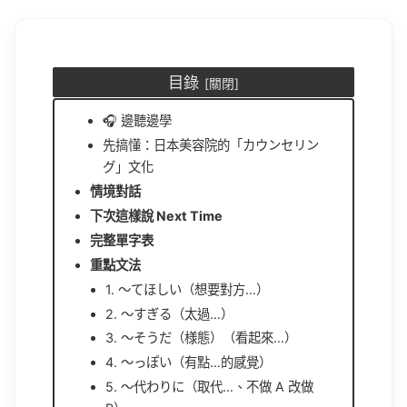
目錄
🎧 邊聽邊學
先搞懂：日本美容院的「カウンセリン
グ」文化
情境對話
下次這樣說 Next Time
完整單字表
重點文法
1. 〜てほしい（想要對方…）
2. 〜すぎる（太過…）
3. 〜そうだ（様態）（看起來…）
4. 〜っぽい（有點…的感覺）
5. 〜代わりに（取代…、不做 A 改做