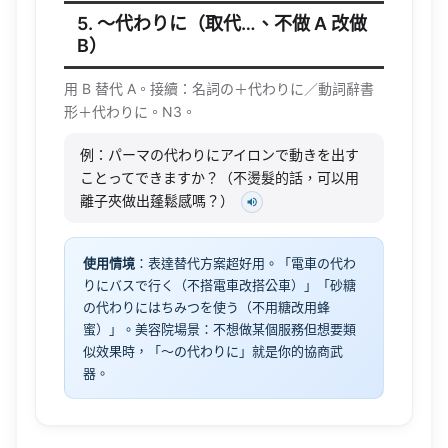
5. 〜代わりに（取代…、不做 A 改做
B）
用 B 替代 A。接續：名詞の＋代わりに／動詞辭書
形＋代わりに。N3。
例：パーマの代わりにアイロンで動きを出す
ことってできますか？（不燙髮的話，可以用
離子夾做出蓬鬆感嗎？）
使用情境
：表達替代方案超好用。「電車の代わ
りにバスで行く（不搭電車改搭公車）」「砂糖
の代わりにはちみつを使う（不用糖改用蜂
蜜）」。美容院場景：不想做某個服務但想要類
似效果時，「〜の代わりに」就是你的協商武
器。