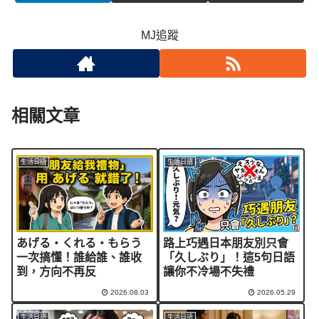
MJ追蹤
相關文章
生活日語
生活日語
あげる・くれる・もらう
路上巧遇日本朋友別只會
一次搞懂！誰給誰、誰收
「久しぶり」！這5句日語
到，方向不再反
讓你不冷場不失禮
2026.08.03
2026.05.29
生活日語
生活日語