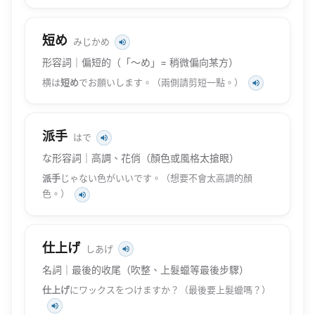
短め
みじかめ
形容詞｜偏短的（「〜め」= 稍微偏向某方）
横は
短め
でお願いします。（兩側請剪短一點。）
派手
はで
な形容詞｜高調、花俏（顏色或風格太搶眼）
派手
じゃない色がいいです。（想要不會太高調的顏
色。）
仕上げ
しあげ
名詞｜最後的收尾（吹整、上髮蠟等最後步驟）
仕上げ
にワックスをつけますか？（最後要上髮蠟嗎？）