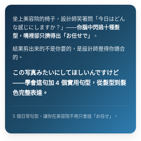
坐上美容院的椅子，設計師笑著問「今日はどん
な感じにしますか？」——
你腦中閃過十種髮
型，嘴裡卻只擠得出「お任せで」
。
結果剪出來的不是你要的，是設計師覺得你適合
的。
この写真みたいにしてほしいんですけど
——學會這句加 4 個實用句型，從髮型到髮
色完整表達。
5 個日常句型，讓你在美容院不再只會說「お任せ」。