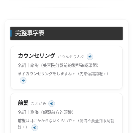
完整單字表
カウンセリング
かうんせりんぐ
名詞｜諮詢（美容院剪髮前的髮型確認環節）
まず
カウンセリング
をしますね。（先來做諮詢喔。）
前髪
まえがみ
名詞｜瀏海（額頭前方的頭髮）
前髪
は目にかからないくらいで。（瀏海不要蓋到眼睛就
好。）