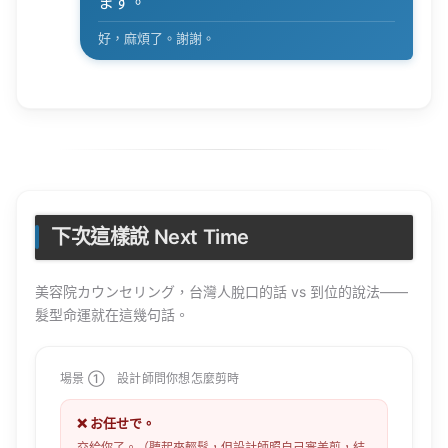
ます。
好，麻煩了。謝謝。
下次這樣說 Next Time
美容院カウンセリング，台灣人脫口的話 vs 到位的說法——
髮型命運就在這幾句話。
場景 ① 設計師問你想怎麼剪時
❌ お任せで。
交給你了。（聽起來輕鬆，但設計師照自己審美剪，結