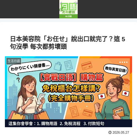
日本美容院「お任せ」說出口就完了？這 5
句沒學 每次都剪壞頭
生活日語
2026.05.27