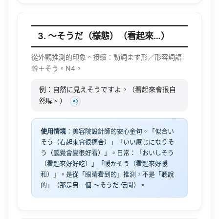
3. 〜そうだ（様態）（看起來…）
從外觀推測的印象。接續：動詞ます形／形容詞語
幹＋そう。N4。
例：自然に見えそうですよ。（看起來會很自
然喔。）
使用情境
：美容院設計師的安心金句。「似合い
そう（看起來會很適合）」「いい感じになりそ
う（感覺會變很好看）」。日常：「おいしそう
（看起來好好吃）」「暖かそう（看起來好暖
和）」。是從「眼睛看到的」推測，不是「聽說
的」（那是另一個 〜そうだ 伝聞）。