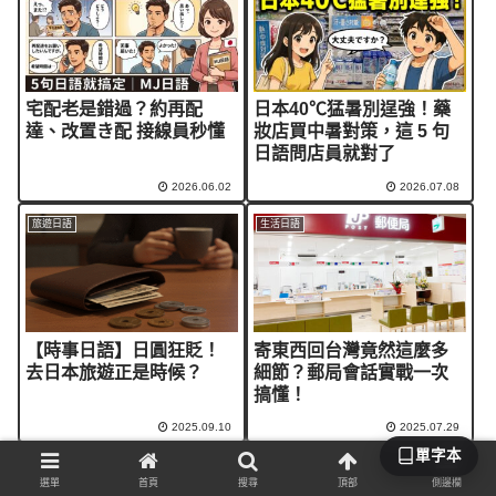
宅配老是錯過？約再配
日本40℃猛暑別逞強！藥
達、改置き配 接線員秒懂
妝店買中暑對策，這 5 句
日語問店員就對了
2026.06.02
2026.07.08
旅遊日語
生活日語
【時事日語】日圓狂貶！
寄東西回台灣竟然這麼多
去日本旅遊正是時候？
細節？郵局會話實戰一次
搞懂！
2025.09.10
2025.07.29
單字本
生活日語
生活日語
選單
首頁
搜尋
頂部
側邊欄