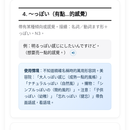
4. 〜っぽい（有點…的感覺）
帶有某種傾向或感覺。接續：名詞／動詞ます形＋
っぽい。N3。
例：明るっぽい感じにしたいんですけど。
（想要亮一點的感覺。）
使用情境
：不知道精確名稱時的萬用形容詞。美
容院：「大人っぽい感じ（成熟一點的風格）」
「ナチュラルっぽい（自然風）」。購物：「シ
ンプルっぽいの（簡約風的）」。注意：「子供
っぽい（幼稚）」「忘れっぽい（健忘）」帶負
面語感，看語境。