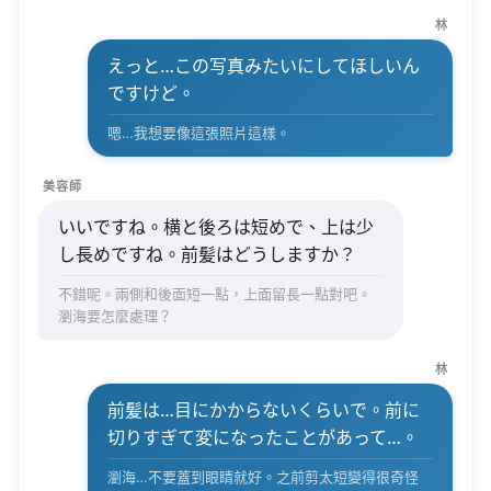
林
えっと…この写真みたいにしてほしいん
ですけど。
嗯…我想要像這張照片這樣。
美容師
いいですね。横と後ろは短めで、上は少
し長めですね。前髪はどうしますか？
不錯呢。兩側和後面短一點，上面留長一點對吧。
瀏海要怎麼處理？
林
前髪は…目にかからないくらいで。前に
切りすぎて変になったことがあって…。
瀏海…不要蓋到眼睛就好。之前剪太短變得很奇怪