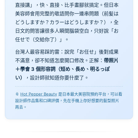
直接講」，快、直接、比手畫腳就搞定。但日本
美容師會用完整的敬語問你一連串問題（前髪は
どうしますか？カラーはどうしますか？），全
日文的問答讓很多人瞬間腦袋空白，只好說「お
任せで（交給你了）」。
台灣人最容易踩的雷：說完「お任せ」後對成果
不滿意，卻不知道怎麼開口修改。正解：
帶照片
＋學會 3 個形容詞（短め、長め、明るっぽ
い）
，設計師就知道你要什麼了。
📎
Hot Pepper Beauty
是日本最大美容院預約平台，可以看
設計師作品集和口碑評價，先在手機上存好想要的髮型照片
再去。