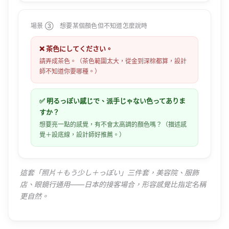
場景 ③ 想要某個顏色但不知道怎麼說時
❌ 茶色にしてください。
請弄成茶色。（茶色範圍太大，從金到深棕都算，設計
師不知道你要哪種。）
✅ 明るっぽい感じで、派手じゃない色ってありま
すか？
想要亮一點的感覺，有不會太高調的顏色嗎？（描述感
覺＋設底線，設計師好推薦。）
這套「照片＋もう少し＋っぽい」三件套，美容院、服飾
店、眼鏡行通用——日本的接客場合，形容感覺比指定名稱
更自然。