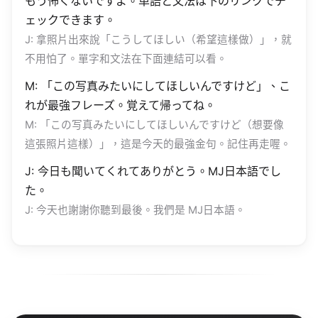
もう怖くないですよ。単語と文法は下のリンクでチ
ェックできます。
J: 拿照片出來說「こうしてほしい（希望這樣做）」，就
不用怕了。單字和文法在下面連結可以看。
M: 「この写真みたいにしてほしいんですけど」、こ
れが最強フレーズ。覚えて帰ってね。
M: 「この写真みたいにしてほしいんですけど（想要像
這張照片這樣）」，這是今天的最強金句。記住再走喔。
J: 今日も聞いてくれてありがとう。MJ日本語でし
た。
J: 今天也謝謝你聽到最後。我們是 MJ日本語。