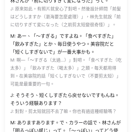
林さんが「前に切りすぎて変になった」って。
J: 原來如此。有照片就安心了對吧。然後設計師問「前髪
はどうしますか（瀏海要怎麼處理）」，林先生就說「前
に切りすぎて変になった（之前剪太短變很奇怪）」。
M: あー、「〜すぎる」ですよね。「食べすぎた」
「飲みすぎた」とか、毎日使うやつ。美容院だと
「短くしすぎないで」が一番大事かも。
M: 啊—「〜すぎる（太過…）」對吧。「食べすぎた（吃
太多）」「飲みすぎた（喝太多）」之類，每天都用得
到。在美容院的話「短くしすぎないで（不要剪太短）」
可能是最重要的一句。
J: そうそう、短くしすぎたら戻せないですもんね。
そういう経験あります？
J: 對對，剪太短就回不去了嘛。你也有過這種經驗嗎？
M: ありますあります。で、カラーの話で、林さんが
「明るっぽい感じ」って。「〜っぽい」ってどう使