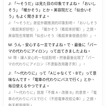
J: 「〜そうだ」は見た目の印象ですよね。「おいし
そう」「暖かそう」とか。美容院だと「似合いそ
う」もよく聞きますよ。
J: 「〜そうだ」是從外觀推測的印象對吧。「おいしそう
（看起來好好吃）」「暖かそう（看起來好暖）」之類。
美容院也常聽到「似合いそう（看起來會很適合你）」。
M: うん、安心する一言ですよね。で、最後に「パー
マの代わりにアイロン」って出てきましたよね。
M: 嗯，讓人安心的一句話對吧。然後最後出現了「パー
マの代わりにアイロン（不燙髮改用離子夾）」。
J: 「〜代わりに」って「Aじゃなくて、Bで」って意
味なんです。「電車の代わりにバスで行く」とか、
毎日使えるやつですよ。
J: 「〜代わりに」就是「不做 A，改做 B」的意思。「電
車の代わりにバスで行く（不搭電車改搭公車）」之類，
每天都用得到。