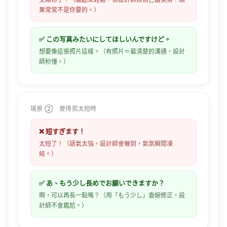
果常常不是你要的。）
✅ この写真みたいにしてほしいんですけど。
想要像這張照片這樣。（有照片＝最清楚的溝通，設計
師秒懂。）
場景 ② 覺得剪太短時
❌ 短すぎます！
太短了！（語氣太強，設計師會嚇到，氣氛瞬間凍
結。）
✅ あ、もう少し長めでお願いできますか？
啊，可以再長一點嗎？（用「もう少し」委婉修正，設
計師不會尷尬。）