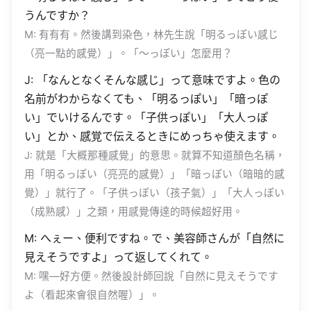
うんですか？
M: 有有有。然後講到染色，林先生說「明るっぽい感じ
（亮一點的感覺）」。「〜っぽい」怎麼用？
J: 「なんとなくそんな感じ」って意味ですよ。色の
名前がわからなくても、「明るっぽい」「暗っぽ
い」でいけるんです。「子供っぽい」「大人っぽ
い」とか、感覚で伝えるときにめっちゃ使えます。
J: 就是「大概那種感覺」的意思。就算不知道顏色名稱，
用「明るっぽい（亮亮的感覺）」「暗っぽい（暗暗的感
覺）」就行了。「子供っぽい（孩子氣）」「大人っぽい
（成熟感）」之類，用感覺傳達的時候超好用。
M: へぇー、便利ですね。で、美容師さんが「自然に
見えそうですよ」って返してくれて。
M: 嘿—好方便。然後設計師回說「自然に見えそうです
よ（看起來會很自然喔）」。