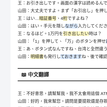
王：お引き出しです。画面の漢字は読めるん
山田：大丈夫ですよ。まず「お引出し」を押
王：はい…
暗証番号
、4
桁
ですよね？
山田：はい。手元を隠し
ながら
入力してくだ
王：なるほど。1万円を
引き出したい
時は？
山田：「1」を押して、「万」のボタンを押せ
王：あ、ボタン式なんですね、台湾と全然違
山田：
明細書
も発行し
ておきます
ね、後で確
📖 中文翻譯
王：不好意思，請幫幫我，我不太會用這個 AT
山田：好的，我來幫您。請問是要提款還是存