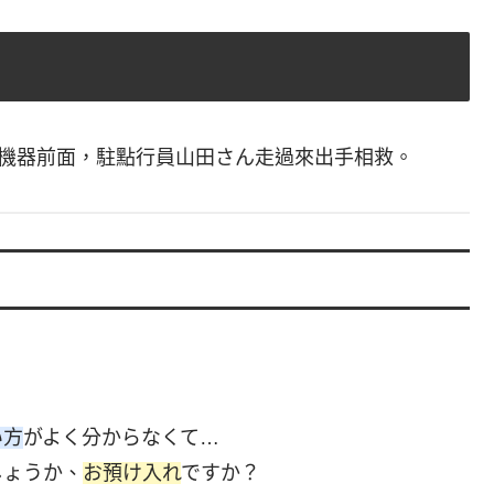
傻在機器前面，駐點行員山田さん走過來出手相救。
い方
がよく分からなくて…
しょうか、
お預け入れ
ですか？