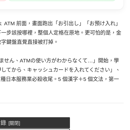
ょ ATM 前面，畫面跑出「お引出し」「お預け入れ」
下一步該按哪裡，整個人定格在原地。更可怕的是，金
數字鍵盤直覺直接被打掉。
みません、ATMの使い方がわからなくて…」開始，學
押してから、キャッシュカードを入れてください」、
種日本服務業必殺收尾。5 個漢字＋5 個文法，第一
目錄