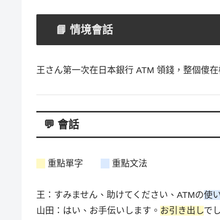
📘 情境會話
王さん第一次在日本銀行 ATM 領錢，整個
💬 會話
重點單字
重點文法
王：すみません、助けてください、ATMの
使
山田：はい、お手伝いします。
お引き出し
で