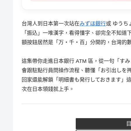
台灣人到日本第一次站在
みずほ銀行
或 ゆうち
「振込」一堆漢字，看得懂字、卻完全不知道
額按鈕居然是「万・千・百」分開的，台灣的
這集帶你走進日本銀行 ATM 區，從一句「す
會跟駐點行員問操作流程、聽懂「お引出しを
回家還能解鎖「明細書も発行しておきます」這
次在日本領錢就上手。