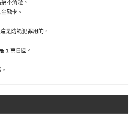
點搞不清楚。
入金融卡。
，這是防範犯罪用的。
 1 萬日圓。
！
帳。
款