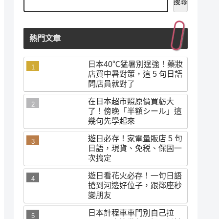
搜尋
熱門文章
日本40℃猛暑別逞強！藥妝
店買中暑對策，這 5 句日語
問店員就對了
在日本超市照原價買虧大
了！傍晚「半額シール」這
幾句先學起來
遊日必存！家電量販店 5 句
日語，現貨、免税、保固一
次搞定
遊日看花火必存！一句日語
搶到河邊好位子，跟鄰座秒
變朋友
日本計程車車門別自己拉