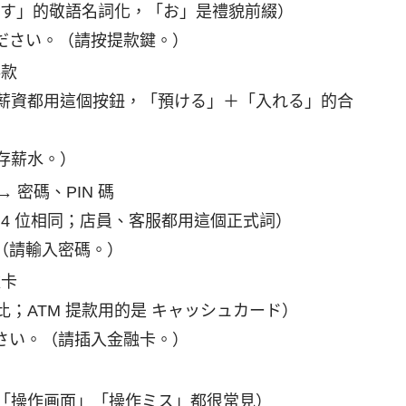
出す」的敬語名詞化，「お」是禮貌前綴）
ださい。（請按提款鍵。）
存款
薪資都用這個按鈕，「預ける」＋「入れる」的合
存薪水。）
 → 密碼、PIN 碼
 4 位相同；店員、客服都用這個正式詞）
（請輸入密碼。）
款卡
；ATM 提款用的是 キャッシュカード）
さい。（請插入金融卡。）
「操作画面」「操作ミス」都很常見）