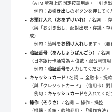
（ATM 螢幕上的固定按鈕用語，「引き
例句：
お引き出し
のボタンを押してく
お預け入れ（おあずけいれ）
/ 名詞 → 
（與「お引き出し」配對出現，存錢、存
成）
例句：給料を
お預け入れ
します。（要
暗証番号（あんしょうばんごう）
/ 名詞
（日本銀行卡通常為 4 位數，跟台灣慣用
例句：
暗証番号
を入力してください。
キャッシュカード
/ 名詞 → 金融卡、提
（與「クレジットカード」（信用卡）對比
例句：
キャッシュカード
を入れてくだ
操作（そうさ）
/ 名詞 → 操作、操控
（機器、系統、軟體都用，「操作方法」