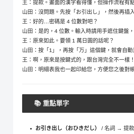
王：提款。畫面的漢字看得懂，但操作流程有
山田：沒問題。先按「お引出し」，然後再插
王：好的…密碼是 4 位數對吧？
山田：是的，4 位數。輸入時請用手遮住鍵盤
王：原來如此。要領 1 萬日圓的話呢？
山田：按「1」，再按「万」這個鍵，就會自動是
王：啊，原來是按鍵式的，跟台灣完全不一樣
山田：明細表我也一起印給您，方便您之後對
📚 重點單字
お引き出し（おひきだし）
/ 名詞 → 提