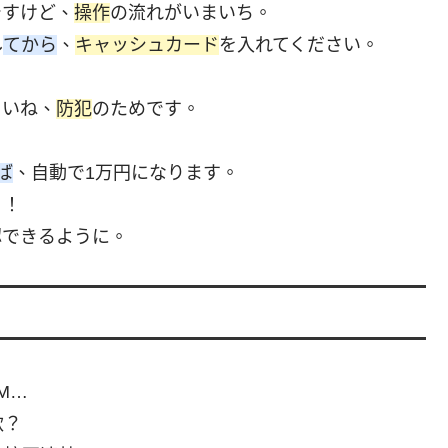
ですけど、
操作
の流れがいまいち。
し
てから
、
キャッシュカード
を入れてください。
さいね、
防犯
のためです。
ば
、自動で1万円になります。
う！
認できるように。
M…
款？