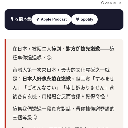
2026.04.10
🎵 Apple Podcast
💚 Spotify
🎙️ 收聽本集
在日本，被陌生人撞到、
對方卻搶先道歉
——這
種事你遇過嗎？🤔
台灣人第一次來日本，最大的文化震撼之一就
是：
日本人好像永遠在道歉
。但其實「すみませ
ん」「ごめんなさい」「申し訳ありません」背
後各有玄機，用錯場合反而會讓人覺得奇怪！
這集我們透過一段真實對話，帶你搞懂謝罪語的
三個等級 👇