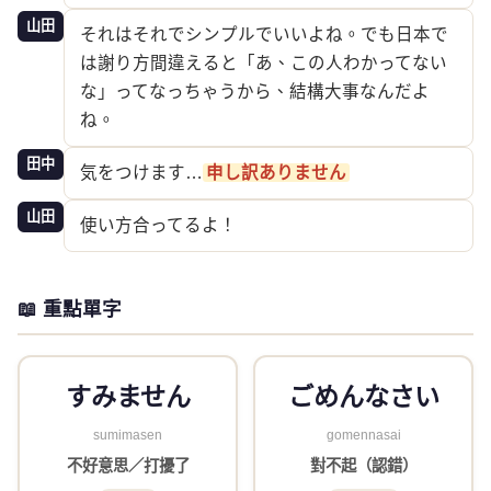
山田
それはそれでシンプルでいいよね。でも日本で
は謝り方間違えると「あ、この人わかってない
な」ってなっちゃうから、結構大事なんだよ
ね。
田中
気をつけます…
申し訳ありません
山田
使い方合ってるよ！
📖 重點單字
すみません
ごめんなさい
sumimasen
gomennasai
不好意思／打擾了
對不起（認錯）