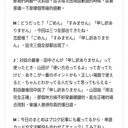
那我們再聽一次對話。這次每次出現道歉語的時候，試著
意識一下是哪個等級的道歉。
M：
どうだった？「ごめん」「すみません」「申し訳あ
りません」、今回は三つ全部出てきたね。
怎麼樣？「ごめん」「すみません」「申し訳ありませ
ん」，這次三個全部都出現了。
J：
対話の最後、田中さんが「申し訳ありません」って
使ったとき、山田が「使い方合ってるよ」って言ってた
けど、あそこが一番のポイントかも。正しい場面で使え
ると、ちゃんとわかってる人だなって思ってもらえる。
對話最後田中說了「申し訳ありません」，山田說「用法
完全正確」，那個地方搞不好是最關鍵的。能在正確的場
合用對，會讓人覺得你真的懂日語。
M：
今日のまとめはブログ記事にも載ってるから、単語
カードや文法解説も合わせてチェックしてみてね。