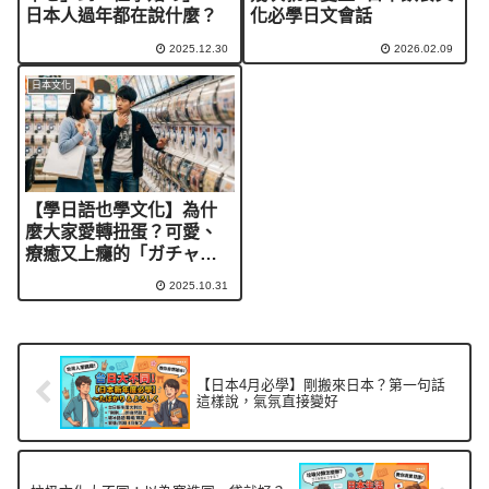
日本人過年都在說什麼？
化必學日文會話
2025.12.30
2026.02.09
日本文化
【學日語也學文化】為什
麼大家愛轉扭蛋？可愛、
療癒又上癮的「ガチャ文
化」
2025.10.31
【日本4月必學】剛搬來日本？第一句話
這樣說，氣氛直接變好