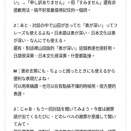
い」→「申し訳ありません」。但「すみません」還有非
道歉用法，搞不好是最值得記住的一個詞。
J：
あと、対話の中で山田が言ってた「奥が深い」ってフ
レーズも使えるよね。日本語は奥が深い、日本文化は奥
が深い、なんにでも使える。
還有，對話裡山田說的「奥が深い」這個表達也很好用。
日語很深奧、日本文化很深奧，什麼都能接。
M：
褒め言葉にも、ちょっと困ったときにも使えるから
便利な表現だよね。
可以用來稱讚，也可以在有點搞不懂的時候用，很方便的
表達。
J：
じゃあ、もう一回対話を聞いてみよう。今度は謝罪
語が出てくるたびに、どのレベルの謝罪か意識して聞い
てみて。