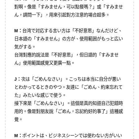
對啊。像是「すみません，可以點餐嗎？」或「すみませ
ん，請問一下」，用來引起對方注意的場合超多。
M：
台湾で対応する言い方は「不好意思」なんだけど、
日本語の「すみません」の方が、使用範囲がもっと広い
気がする。
台灣對應的說法是「不好意思」，但日語的「すみませ
ん」使用範圍感覺又更廣一點。
J：
次は「ごめんなさい」。こっちは本当に自分が悪い
とわかってるときのやつ。友達に「ごめん、約束忘れて
た」みたいな感じで使う。
接下來是「ごめんなさい」。這個是真的知道自己犯錯時
用的。像是對朋友說「ごめん，忘記約好的事了」這種感
覺。
M：
ポイントは、ビジネスシーンでは使わない方がいい