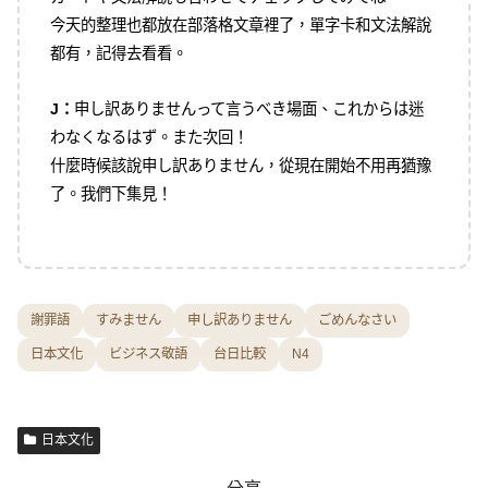
今天的整理也都放在部落格文章裡了，單字卡和文法解說
都有，記得去看看。
J：
申し訳ありませんって言うべき場面、これからは迷
わなくなるはず。また次回！
什麼時候該說申し訳ありません，從現在開始不用再猶豫
了。我們下集見！
謝罪語
すみません
申し訳ありません
ごめんなさい
日本文化
ビジネス敬語
台日比較
N4
日本文化