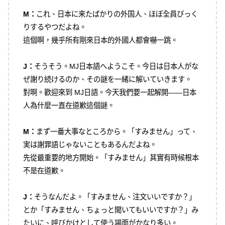
M：
これ、日本に来たばかりの外国人、ほぼ全員びっく
りするやつだよね。
這個啊，幾乎所有剛來日本的外國人都會嚇一跳。
J：
そうそう。MJ日本語へようこそ。今日は日本人がな
ぜ謝り続けるのか、その謎を一緒に解いていきます。
對啊。歡迎來到 MJ日語。今天我們要一起解開——日本
人為什麼一直在道歉這個謎。
M：
まず一番大事なところから。「すみません」って、
実は謝罪語じゃないこともあるんだよね。
先從最重要的地方開始。「すみません」其實有時候根本
不是在道歉。
J：
そうなんだよ。「すみません、注文いいですか？」
とか「すみません、ちょっと聞いてもいいですか？」み
たいに、呼びかけとして使う場面がかなり多い。