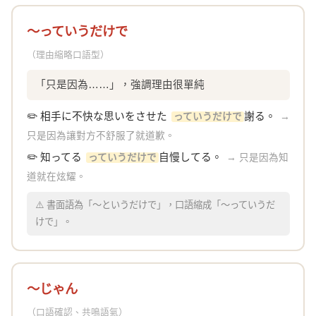
〜っていうだけで
（理由縮略口語型）
「只是因為……」，強調理由很單純
✏️ 相手に不快な思いをさせた
謝る。
っていうだけで
→
只是因為讓對方不舒服了就道歉。
✏️ 知ってる
自慢してる。
っていうだけで
→ 只是因為知
道就在炫耀。
⚠️ 書面語為「〜というだけで」，口語縮成「〜っていうだ
けで」。
〜じゃん
（口語確認、共鳴語氣）