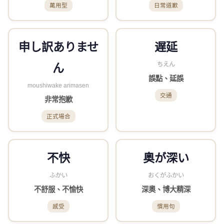
萬用型
日常道歉
申し訳ありませ
遅延
ちえん
ん
誤點、延誤
moushiwake arimasen
交通
非常抱歉
正式場合
不快
奥が深い
ふかい
おくがふかい
不舒服、不愉快
深奧、博大精深
感受
慣用句