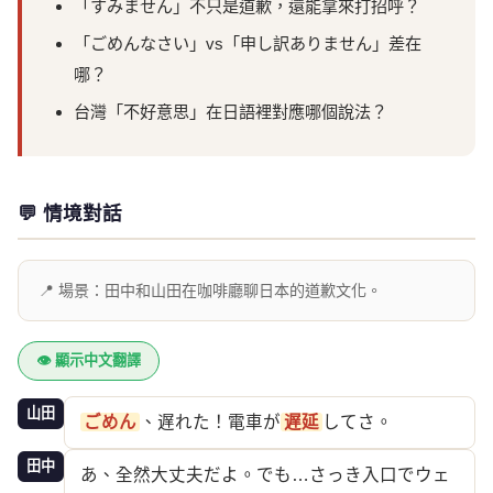
「すみません」不只是道歉，還能拿來打招呼？
「ごめんなさい」vs「申し訳ありません」差在
哪？
台灣「不好意思」在日語裡對應哪個說法？
💬 情境對話
📍 場景：田中和山田在咖啡廳聊日本的道歉文化。
👁 顯示中文翻譯
山田
ごめん
、遅れた！電車が
遅延
してさ。
田中
あ、全然大丈夫だよ。でも…さっき入口でウェ