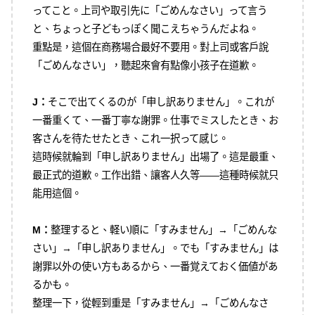
ってこと。上司や取引先に「ごめんなさい」って言う
と、ちょっと子どもっぽく聞こえちゃうんだよね。
重點是，這個在商務場合最好不要用。對上司或客戶說
「ごめんなさい」，聽起來會有點像小孩子在道歉。
J：
そこで出てくるのが「申し訳ありません」。これが
一番重くて、一番丁寧な謝罪。仕事でミスしたとき、お
客さんを待たせたとき、これ一択って感じ。
這時候就輪到「申し訳ありません」出場了。這是最重、
最正式的道歉。工作出錯、讓客人久等——這種時候就只
能用這個。
M：
整理すると、軽い順に「すみません」→「ごめんな
さい」→「申し訳ありません」。でも「すみません」は
謝罪以外の使い方もあるから、一番覚えておく価値があ
るかも。
整理一下，從輕到重是「すみません」→「ごめんなさ