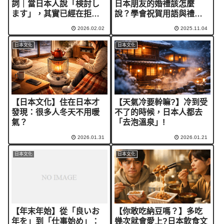
詞｜當日本人說「検討し
日本朋友的婚禮該怎麼
ます」，其實已經在拒絕
說？學會祝賀用語與禮儀
你了
日語！
2026.02.02
2025.11.04
日本文化
日本文化
【日本文化】住在日本才
【天氣冷要幹嘛?】冷到受
發現：很多人冬天不用暖
不了的時候，日本人都去
氣？
「去泡溫泉」!
2026.01.31
2026.01.21
日本文化
日本文化
【年末年始】從「良いお
【你敢吃納豆嗎？】多吃
年を」到「仕事始め」：
幾次就會愛上?日本飲食文