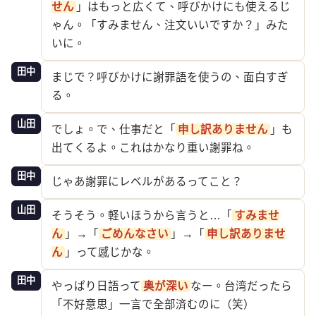
せん
」はもっと広くて、呼びかけにも使えるじ
ゃん。「すみません、注文いいですか？」みた
いに。
田中
まじで？呼びかけに謝罪語を使うの、面白すぎ
る。
山田
でしょ。で、仕事だと「
申し訳ありません
」も
出てくるよ。これはかなり重い謝罪ね。
田中
じゃあ謝罪にレベルがあるってこと？
山田
そうそう。軽いほうから言うと…「
すみませ
ん
」→「
ごめんなさい
」→「
申し訳ありませ
ん
」って感じかな。
田中
やっぱり日語って
奥が深い
なー。台湾だったら
「不好意思」一言で全部済むのに（笑）