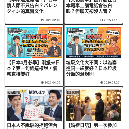
情人節不只告白？バレン
本電車上講電話會被白
タイン的真實文化
眼？但聊天卻沒人管？
2026.02.10
2025.11.10
日本文化
日本文化
【日本4月必學】剛搬來日
垃圾文化大不同：以為塞
本？第一句話這樣說，氣
進同一袋就好？日本垃圾
氛直接變好
分類的潛規則
2026.04.05
2026.04.22
商業日語
日本文化
日本人不說破的拒絕潛台
【婚禮日語】第一次參加