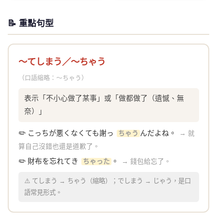
📝 重點句型
〜てしまう／〜ちゃう
（口語縮略：〜ちゃう）
表示「不小心做了某事」或「做都做了（遺憾、無
奈）」
✏️ こっちが悪くなくても謝っ
んだよね。
ちゃう
→ 就
算自己沒錯也還是道歉了。
✏️ 財布を忘れてき
。
ちゃった
→ 錢包給忘了。
⚠️ てしまう → ちゃう（縮略）；でしまう → じゃう，是口
語常見形式。