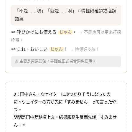
「不是……嗎」「就是……啊」，帶輕微確認或強調
語氣
✏️ 呼びかけにも使える
。
じゃん
→ 不是也可以用來打招
呼嗎。
✏️ これ、おいしい
！
じゃん
→ 這個好吃嘛！
⚠️ 主要是東京口語，書面或正式場合避免使用。
J：
田中さん、ウェイターにぶつかりそうになったの
に、ウェイターの方が先に「すみません」って言ったや
つ。
明明是田中差點撞上去，結果服務生反而先說「すみませ
ん」。