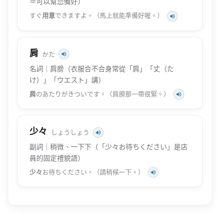
＝可以幫您備好）
すぐ
用意
できますよ。（馬上就能準備好喔。）
肩
かた
名詞｜肩膀（衣服合不合身常從「肩」「丈（た
け）」「ウエスト」講）
肩
のあたりがきついです。（肩膀那一帶很緊。）
少々
しょうしょう
副詞｜稍微、一下下（「少々お待ちください」是店
員的固定禮貌語）
少々
お待ちください。（請稍候一下。）