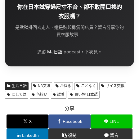
你在日本試穿過尺寸不合、卻不敢開口換的
衣服嗎？
是默默掛回去走人，還是鼓起勇氣問店員？留言分享你的
買衣服故事。
追蹤
MJ日語
podcast，下次見。
生活日語
N3文法
かねる
ことなく
サイズ交換
にしては
色違い
試着
買い物 日本語
分享
X
Facebook
LINE
LinkedIn
復制
留言