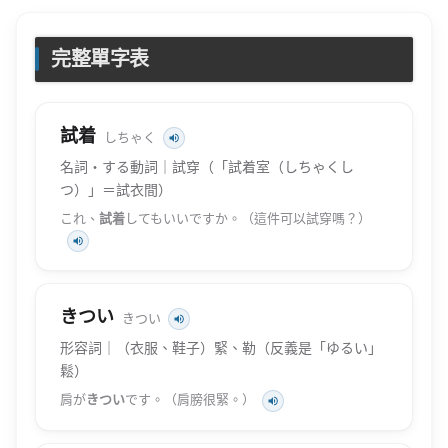
完整單字表
試着
しちゃく
名詞・する動詞｜試穿（「試着室（しちゃくし
つ）」＝試衣間）
これ、
試着
してもいいですか。（這件可以試穿嗎？）
きつい
きつい
形容詞｜（衣服、鞋子）緊、勒（反義是「ゆるい」
鬆）
肩が
きつい
です。（肩膀很緊。）