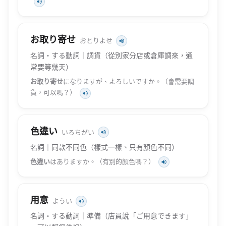
お取り寄せ
おとりよせ
名詞・する動詞｜調貨（從別家分店或倉庫調來，通
常要等幾天）
お取り寄せ
になりますが、よろしいですか。（會需要調
貨，可以嗎？）
色違い
いろちがい
名詞｜同款不同色（樣式一樣、只有顏色不同）
色違い
はありますか。（有別的顏色嗎？）
用意
ようい
名詞・する動詞｜準備（店員說「ご用意できます」