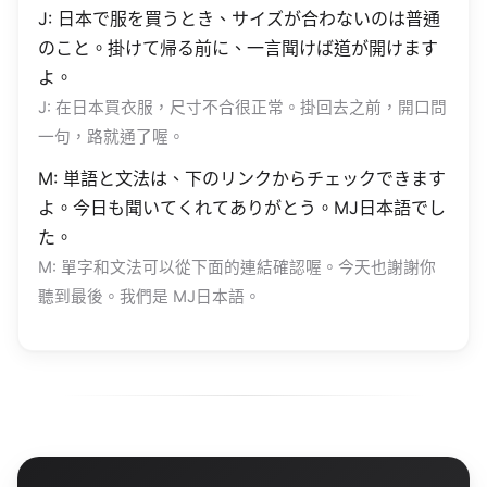
J: 日本で服を買うとき、サイズが合わないのは普通
のこと。掛けて帰る前に、一言聞けば道が開けます
よ。
J: 在日本買衣服，尺寸不合很正常。掛回去之前，開口問
一句，路就通了喔。
M: 単語と文法は、下のリンクからチェックできます
よ。今日も聞いてくれてありがとう。MJ日本語でし
た。
M: 單字和文法可以從下面的連結確認喔。今天也謝謝你
聽到最後。我們是 MJ日本語。