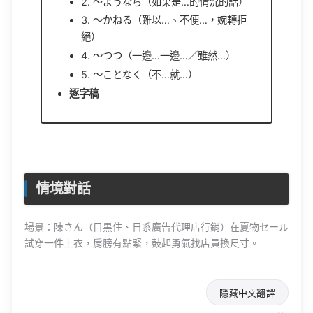
2. 〜ようなら（如果是…的情況的話）
3. 〜かねる（難以…、不便…，婉轉拒
絕）
4. 〜つつ（一邊…一邊…／雖然…）
5. 〜ことなく（不…就…）
逐字稿
情境對話
場景：陳さん（目黒住、日系廣告代理店行銷）在夏物セール
試穿一件上衣，肩膀有點緊，鼓起勇氣找店員換尺寸。
隱藏中文翻譯