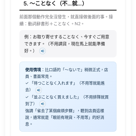
5. 〜ことなく（不…就…）
前面那個動作完全沒發生，就直接做後面的事。接
續：動詞辭書形＋ことなく。N2。
例：お取り寄せすることなく、今すぐご用意
できます。（不用調貨，現在馬上就能準備
好。）
使用情境
：比口語的「〜ないで」稍微正式，店
員、書面常見。
✓ 「待つことなく入れます」（不用等就能進
去）
✓ 「並ぶことなく買えました」（不用排隊就買
到了）
強調「省去了某個麻煩步驟」，聽到店員這樣
說，通常就是「眼前有現貨、不用等」的好消
息。