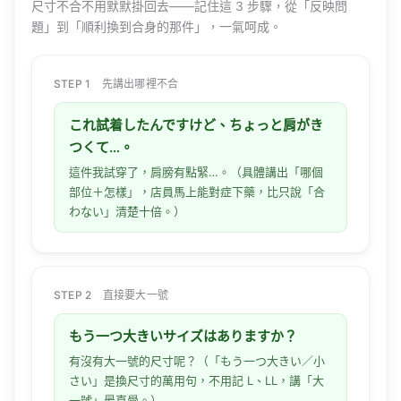
尺寸不合不用默默掛回去——記住這 3 步驟，從「反映問
題」到「順利換到合身的那件」，一氣呵成。
STEP 1 先講出哪裡不合
これ試着したんですけど、ちょっと肩がき
つくて…。
這件我試穿了，肩膀有點緊…。（具體講出「哪個
部位＋怎樣」，店員馬上能對症下藥，比只說「合
わない」清楚十倍。）
STEP 2 直接要大一號
もう一つ大きいサイズはありますか？
有沒有大一號的尺寸呢？（「もう一つ大きい／小
さい」是換尺寸的萬用句，不用記 L、LL，講「大
一號」最直覺。）