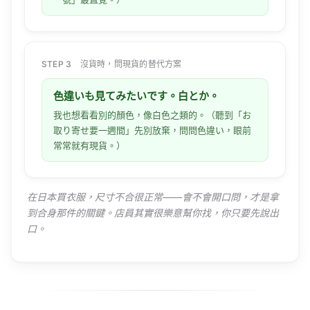
STEP 3 沒貨時，問現貨的替代方案
色違いも見てみたいです。白とか。
我也想看看別的顏色，像白色之類的。（聽到「お
取り寄せ要一週間」先別放棄，問問色違い，眼前
常常就有現貨。）
在日本買衣服，尺寸不合很正常——會不會開口問，才是拿
到合身那件的關鍵。店員其實很樂意幫你找，你只要先說出
口。