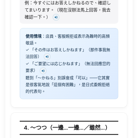
例：今すぐにはお答えしかねるので、確認し
てまいります。（現在沒辦法馬上回答，我去
確認一下。）
使用情境
：店員、客服婉拒或表示為難時的高頻
敬語。
✓ 「その件はお答えしかねます」（那件事我無
法回答）
✓ 「ご要望には応じかねます」（無法回應您的
要求）
聽到「〜かねる」別誤會成「可以」——它其實
是很客氣地說「這個有困難」，是日式委婉拒絕
的代表句。
4. 〜つつ（一邊…一邊…／雖然…）