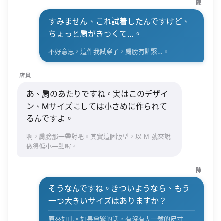
陳
すみません、これ試着したんですけど、
ちょっと肩がきつくて…。
不好意思，這件我試穿了，肩膀有點緊…。
店員
あ、肩のあたりですね。実はこのデザイ
ン、Mサイズにしては小さめに作られて
るんですよ。
啊，肩膀那一帶對吧。其實這個版型，以 M 號來說
做得偏小一點喔。
陳
そうなんですね。きついようなら、もう
一つ大きいサイズはありますか？
原來如此。如果會緊的話，有沒有大一號的尺寸