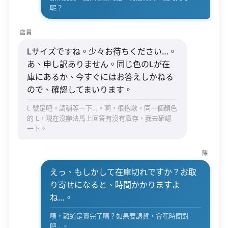
呢？
店員
Lサイズですね。少々お待ちください…。
あ、申し訳ありません。同じ色のLが在
庫にあるか、今すぐにはお答えしかねる
ので、確認してまいります。
L 號是吧。請稍等一下…。啊，很抱歉。同一個顏色
的 L，現在沒辦法馬上回答有沒有庫存，我去確認
一下。
陳
えっ、もしかして在庫切れですか？お取
り寄せになると、時間かかりますよ
ね…。
咦，難道是賣完了嗎？如果要調貨，會花時間對
吧…。