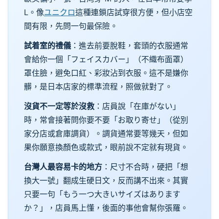
L。像
ユニクロ
這種連鎖店試穿很方便，但小店空
間有限，先問一句最保險。
試着室的禮儀
：進去前要脫鞋，套頭的衣服通常
會給你一個「フェイスカバー」（不織布面罩）
罩住臉，避免口紅、彩妝沾到衣服。這不是嫌你
髒，是日本店家的標準流程，照做就對了。
沒貨不一定等於沒救
：店員說「在庫がない」
時，常會接著問你要不要「お取り寄せ」（從別
家分店或倉庫調貨）。調貨通常要等幾天，但如
果你願意換顏色或款式，眼前說不定就有現貨。
台灣人最容易卡的地方
：尺寸不合時，硬把「想
換大一號」翻成生硬日文，反而講不出來。其實
只要一句「もう一つ大きいサイズはあります
か？」，店員馬上懂，後面的事他會幫你張羅。