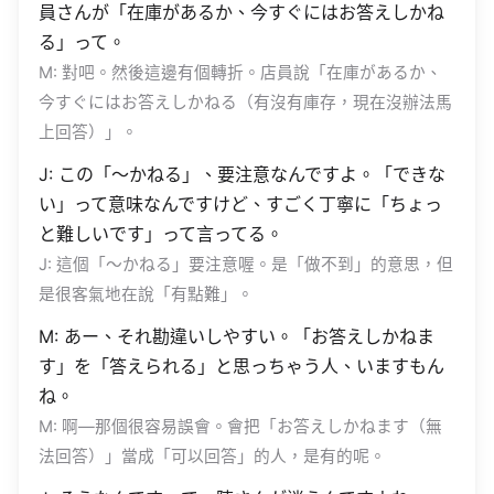
員さんが「在庫があるか、今すぐにはお答えしかね
る」って。
M: 對吧。然後這邊有個轉折。店員說「在庫があるか、
今すぐにはお答えしかねる（有沒有庫存，現在沒辦法馬
上回答）」。
J: この「〜かねる」、要注意なんですよ。「できな
い」って意味なんですけど、すごく丁寧に「ちょっ
と難しいです」って言ってる。
J: 這個「〜かねる」要注意喔。是「做不到」的意思，但
是很客氣地在說「有點難」。
M: あー、それ勘違いしやすい。「お答えしかねま
す」を「答えられる」と思っちゃう人、いますもん
ね。
M: 啊—那個很容易誤會。會把「お答えしかねます（無
法回答）」當成「可以回答」的人，是有的呢。