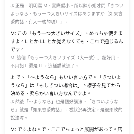
J: 正是。明明寫 M，實際偏小。所以陳小姐才問「きつい
ようなら、もう一つ大きいサイズはありますか（如果會
緊的話，有大一號的嗎）」。
M: この「もう一つ大きいサイズ」、めっちゃ使えま
すよ。L とか LL とか覚えなくても、これで通じるん
です。
M: 這個「もう一つ大きいサイズ（大一號）」超好用。
不用記 L 還是 LL，這樣講就通了。
J: で、「〜ようなら」もいい言い方で。「きついよ
うなら」は「もしきつい場合は」。様子を見てから
決める、柔らかい言い方なんですよ。
J: 然後「〜ようなら」也是個好講法。「きついような
ら」就是「如果會緊的話」。看狀況再決定，是很柔軟的
說法喔。
M: ですよね。で、ここでちょっと展開があって。店