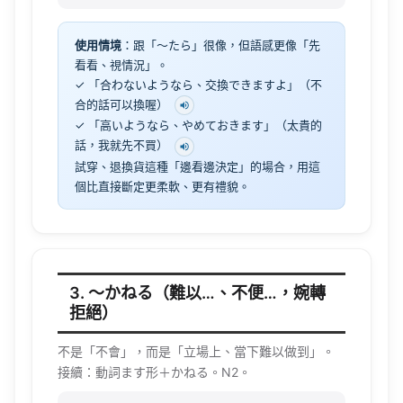
使用情境
：跟「〜たら」很像，但語感更像「先
看看、視情況」。
✓ 「合わないようなら、交換できますよ」（不
合的話可以換喔）
✓ 「高いようなら、やめておきます」（太貴的
話，我就先不買）
試穿、退換貨這種「邊看邊決定」的場合，用這
個比直接斷定更柔軟、更有禮貌。
3. 〜かねる（難以…、不便…，婉轉
拒絕）
不是「不會」，而是「立場上、當下難以做到」。
接續：動詞ます形＋かねる。N2。