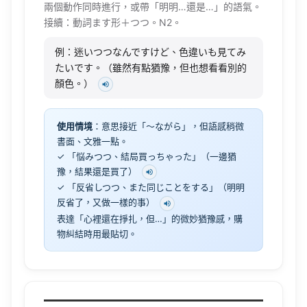
兩個動作同時進行，或帶「明明…還是…」的語氣。
接續：動詞ます形＋つつ。N2。
例：迷いつつなんですけど、色違いも見てみ
たいです。（雖然有點猶豫，但也想看看別的
顏色。）
使用情境
：意思接近「〜ながら」，但語感稍微
書面、文雅一點。
✓ 「悩みつつ、結局買っちゃった」（一邊猶
豫，結果還是買了）
✓ 「反省しつつ、また同じことをする」（明明
反省了，又做一樣的事）
表達「心裡還在掙扎，但…」的微妙猶豫感，購
物糾結時用最貼切。