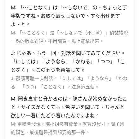
M: 「〜ことなく」は「〜しないで」の、ちょっと丁
寧版ですね。お取り寄せしないで、すぐ出せます
よ、と。
M: 「〜ことなく」是「〜しないで（不…就）」稍微禮貌
一點的版本對吧。不用調貨，馬上能拿出來。
J: じゃあ、もう一回、対話を聞いてみてください。
「にしては」「ようなら」「かねる」「つつ」「こ
となく」、この五つを意識して。
J: 那請再聽一次對話。「にしては」「ようなら」「かね
る」「つつ」「ことなく」，注意這五個。
M: 聞き直すと分かるのは、陳さんが諦めなかったこ
と。サイズがなくても、色違いを聞いて、ちゃんと
欲しい一着にたどり着いたんですよね。
M: 重聽會發現，陳小姐沒有放棄。就算沒尺寸，問了別
的顏色，最後還是找到想要的那一件。