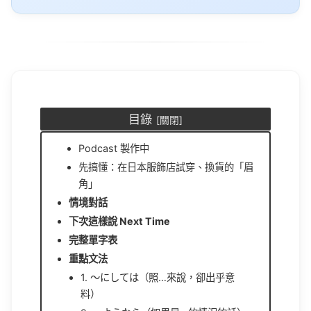
目錄
Podcast 製作中
先搞懂：在日本服飾店試穿、換貨的「眉
角」
情境對話
下次這樣說 Next Time
完整單字表
重點文法
1. 〜にしては（照…來說，卻出乎意
料）