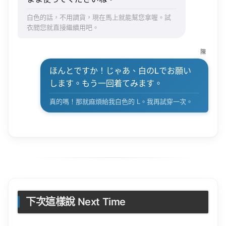
白色的話，不用調貨，現在馬上就能幫您拿喔。試
衣間您就直接繼續用吧。
陳
ほんとですか！じゃあ、白のLでお願い
します。もう一回着てみます。
真的嗎！那就麻煩給我白色的 L。我再試穿一次。
下次這樣說 Next Time