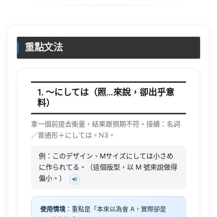
重點文法
1. 〜にしては（照…來說，卻出乎意
料）
拿一個前提去衡量，結果跟預期不符。接續：名詞
／普通形＋にしては。N3。
例：このデザイン、Mサイズにしては小さめ
に作られてる。（這個版型，以 M 號來說做得
偏小。）
使用情境
：重點是「本來以為會 A，實際卻是