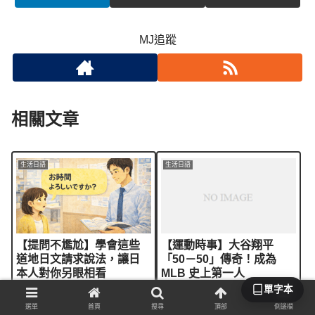
MJ追蹤
相關文章
生活日語
生活日語
【提問不尷尬】學會這些
【運動時事】大谷翔平
道地日文請求說法，讓日
「50－50」傳奇！成為
本人對你另眼相看
MLB 史上第一人
單字本
2026.03.04
2025.09.18
選單
首頁
搜尋
頂部
側邊欄