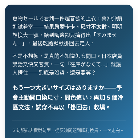
夏物セールで看到一件超喜歡的上衣，興沖沖鑽
進試着室——結果
肩膀卡卡、尺寸不太對
。明明
想換大一號，話到嘴邊卻只擠得出「すみませ
ん…」，最後乾脆默默掛回去走人。
不是不想換，是真的不知道怎麼開口。日本店員
講話又快又客氣，一句「在庫がなくて…」就讓
人愣住——到底是沒貨、還是要等？
もう一つ大きいサイズはありますか——學
會主動開口換尺寸、問色違い，再加 5 個冷
區文法，試穿不再以「掛回去」收場。
5 句服飾店實戰句型，從反映問題到順利換貨，一次走完。