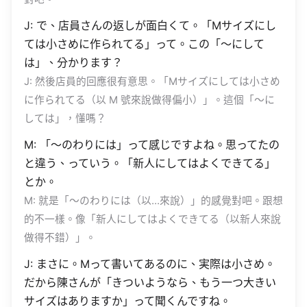
J: で、店員さんの返しが面白くて。「Mサイズにし
ては小さめに作られてる」って。この「〜にして
は」、分かります？
J: 然後店員的回應很有意思。「Mサイズにしては小さめ
に作られてる（以 M 號來說做得偏小）」。這個「〜に
しては」，懂嗎？
M: 「〜のわりには」って感じですよね。思ってたの
と違う、っていう。「新人にしてはよくできてる」
とか。
M: 就是「〜のわりには（以…來說）」的感覺對吧。跟想
的不一樣。像「新人にしてはよくできてる（以新人來說
做得不錯）」。
J: まさに。Mって書いてあるのに、実際は小さめ。
だから陳さんが「きついようなら、もう一つ大きい
サイズはありますか」って聞くんですね。