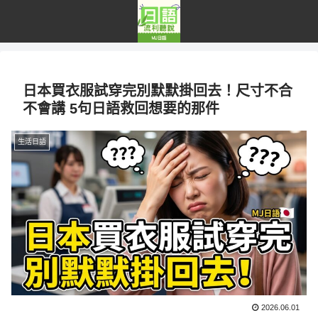
日本買衣服試穿完別默默掛回去！尺寸不合
不會講 5句日語救回想要的那件
生活日語
2026.06.01