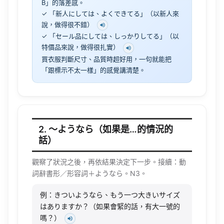
B」的落差感。
✓ 「新人にしては、よくできてる」（以新人來
說，做得很不錯）
✓ 「セール品にしては、しっかりしてる」（以
特價品來說，做得很扎實）
買衣服判斷尺寸、品質時超好用，一句就能把
「跟標示不太一樣」的感覺講清楚。
2. 〜ようなら（如果是…的情況的
話）
觀察了狀況之後，再依結果決定下一步。接續：動
詞辭書形／形容詞＋ようなら。N3。
例：きついようなら、もう一つ大きいサイズ
はありますか？（如果會緊的話，有大一號的
嗎？）