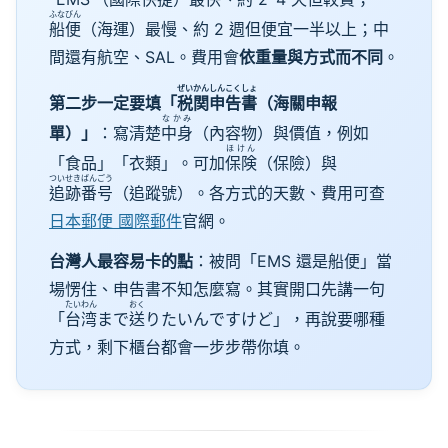
ふなびん
船便
（海運）最慢、約 2 週但便宜一半以上；中
間還有航空、SAL。費用會
依重量與方式而不同
。
ぜいかん
しんこくしょ
第二步一定要填「
税関
申告書
（海關申報
なかみ
單）」
：寫清楚
中身
（內容物）與價值，例如
ほけん
「食品」「衣類」。可加
保険
（保險）與
ついせきばんごう
追跡番号
（追蹤號）。各方式的天數、費用可查
日本郵便 國際郵件
官網。
台灣人最容易卡的點
：被問「EMS 還是船便」當
場愣住、申告書不知怎麼寫。其實開口先講一句
たいわん
おく
「
台湾
まで
送
りたいんですけど」，再說要哪種
方式，剩下櫃台都會一步步帶你填。