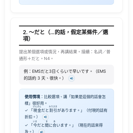
2. 〜だと（…的話，假定某條件／選
項）
提出某個選項或情況，再講結果。接續：名詞／普
通形＋だと。N4。
例：EMSだと3日くらいで早いです。（EMS
的話約 3 天、很快。）
使用情境
：比較選項、講「如果是這個的話會怎
樣」很好用。
げんきん
わりびき
✓ 「
現金
だと
割引
があります。」（付現的話有
折扣。）
いま
ま
あ
✓ 「
今
だと
間
に
合
います。」（現在的話來得
及。）