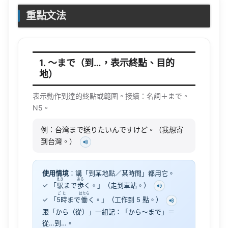
重點文法
1. 〜まで（到…，表示終點、目的
地）
表示動作到達的終點或範圍。接續：名詞＋まで。
N5。
例：台湾まで送りたいんですけど。（我想寄
到台灣。）
使用情境
：講「到某地點／某時間」都用它。
えき
ある
✓ 「
駅
まで
歩
く。」（走到車站。）
ごじ
はたら
✓ 「
5時
まで
働
く。」（工作到 5 點。）
跟「から（從）」一組記：「から〜まで」＝
從…到…。