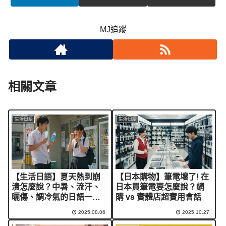
MJ追蹤
相關文章
生活日語
生活日語
【生活日語】夏天熱到崩
【日本購物】筆電壞了! 在
潰怎麼說？中暑、流汗、
日本買筆電要怎麼說？網
曬傷、調冷氣的日語一次
購 vs 實體店超實用會話
學會！
2025.08.06
2025.10.27