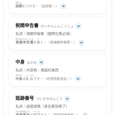
ほけん
保険
をつける。（加保險。）
税関申告書
ぜいかんしんこくしょ
名詞｜海關申報單（國際包裹必填）
ぜいかん
しんこくしょ
か
税関
申告書
を
書
く。（填海關申報單。）
中身
なかみ
名詞｜內容物、裡面的東西
なかみ
しょくひん
中身
は
食品
です。（內容物是食品。）
追跡番号
ついせきばんごう
名詞｜追蹤號碼（查包裹到哪了）
ついせきばんごう
かくにん
追跡番号
で
確認
する。（用追蹤號查詢。）