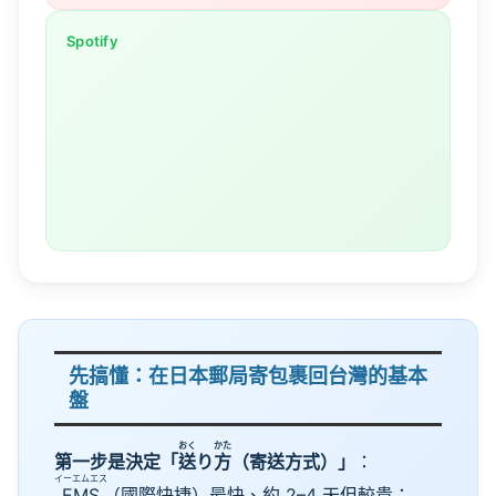
Spotify
先搞懂：在日本郵局寄包裹回台灣的基本
盤
おく
かた
第一步是決定「
送
り
方
（寄送方式）」
：
イーエムエス
EMS
（國際快捷）最快、約 2–4 天但較貴；