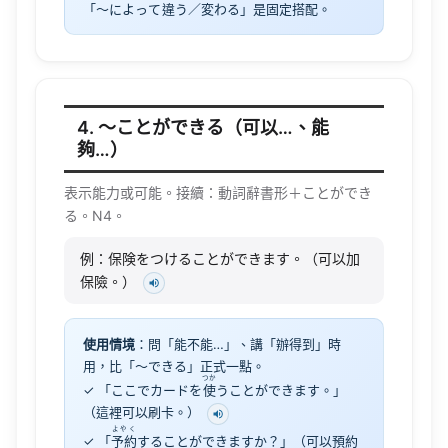
「〜によって
違
う／変わる」是固定搭配。
4. 〜ことができる（可以…、能
夠…）
表示能力或可能。接續：動詞辭書形＋ことができ
る。N4。
例：保険をつけることができます。（可以加
保險。）
使用情境
：問「能不能…」、講「辦得到」時
用，比「〜できる」正式一點。
つか
✓ 「ここでカードを
使
うことができます。」
（這裡可以刷卡。）
よやく
✓ 「
予約
することができますか？」（可以預約