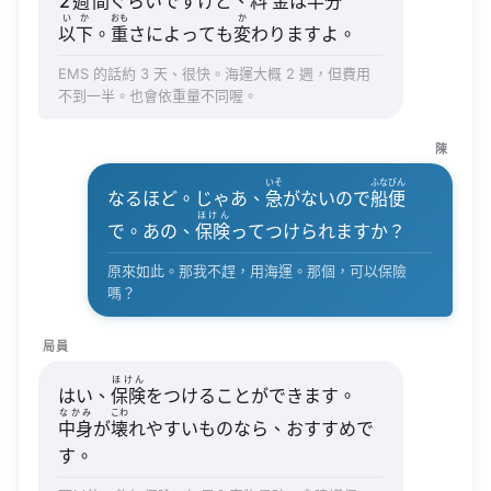
2週間
ぐらいですけど、
料金
は
半分
いか
おも
か
以下
。
重
さによっても
変
わりますよ。
EMS 的話約 3 天、很快。海運大概 2 週，但費用
不到一半。也會依重量不同喔。
陳
いそ
ふなびん
なるほど。じゃあ、
急
がないので
船便
ほけん
で。あの、
保険
ってつけられますか？
原來如此。那我不趕，用海運。那個，可以保險
嗎？
局員
ほけん
はい、
保険
をつけることができます。
なかみ
こわ
中身
が
壊
れやすいものなら、おすすめで
す。