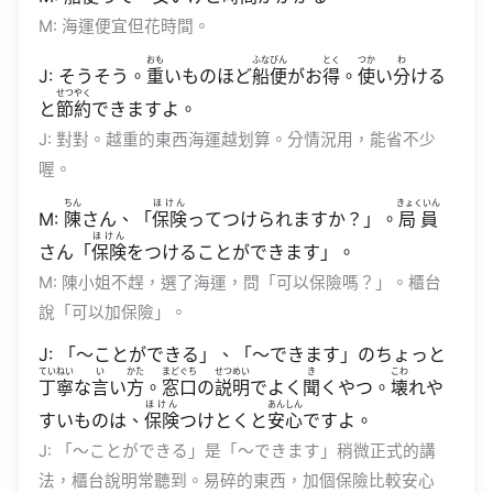
M: 海運便宜但花時間。
おも
ふなびん
とく
つか
わ
J: そうそう。
重
いものほど
船便
がお
得
。
使
い
分
ける
せつやく
と
節約
できますよ。
J: 對對。越重的東西海運越划算。分情況用，能省不少
喔。
ちん
ほけん
きょくいん
M:
陳
さん、「
保険
ってつけられますか？」。
局員
ほけん
さん「
保険
をつけることができます」。
M: 陳小姐不趕，選了海運，問「可以保險嗎？」。櫃台
說「可以加保險」。
J: 「〜ことができる」、「〜できます」のちょっと
ていねい
い
かた
まどぐち
せつめい
き
こわ
丁寧
な
言
い
方
。
窓口
の
説明
でよく
聞
くやつ。
壊
れや
ほけん
あんしん
すいものは、
保険
つけとくと
安心
ですよ。
J: 「〜ことができる」是「〜できます」稍微正式的講
法，櫃台說明常聽到。易碎的東西，加個保險比較安心