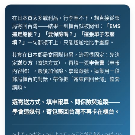
在日本買太多戰利品，行李塞不下，想直接從郵
局寄回台灣——結果一到櫃台就被問倒：
「EMS
還是船便？」「要保險嗎？」「這張單子怎麼
填？」
一句都接不上，只能尷尬地比手畫腳。
其實在日本郵局寄國際包裹，流程很固定：先決
定
送り方
（寄送方式），再填一張
申告書
（申報
內容物），最後加保險、拿追蹤號。這集用一段
郵局櫃台的對話，帶你把「寄東西回台灣」整套
講順。
選寄送方式、填申報單、問保險與追蹤——
學會這幾句，寄包裹回台灣不再卡在櫃台。
〜まで・〜だと・〜によって・〜ことができる・〜ばいい