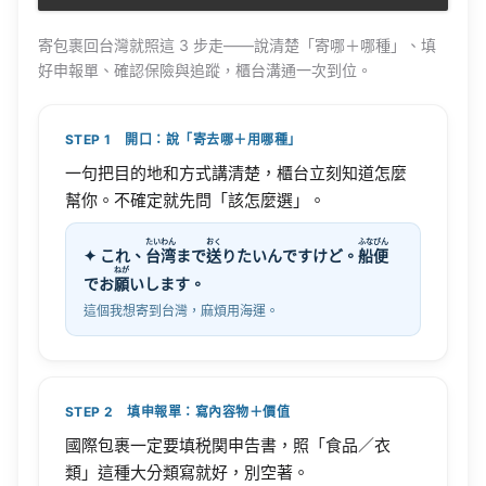
寄包裹回台灣就照這 3 步走——說清楚「寄哪＋哪種」、填
好申報單、確認保險與追蹤，櫃台溝通一次到位。
STEP 1 開口：說「寄去哪＋用哪種」
一句把目的地和方式講清楚，櫃台立刻知道怎麼
幫你。不確定就先問「該怎麼選」。
たいわん
おく
ふなびん
✦ これ、
台湾
まで
送
りたいんですけど。
船便
ねが
でお
願
いします。
這個我想寄到台灣，麻煩用海運。
STEP 2 填申報單：寫內容物＋價值
國際包裹一定要填税関申告書，照「食品／衣
類」這種大分類寫就好，別空著。