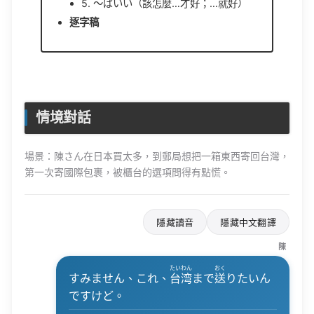
5. 〜ばいい（該怎麼…才好；…就好）
逐字稿
情境對話
場景：陳さん在日本買太多，到郵局想把一箱東西寄回台灣，
第一次寄國際包裹，被櫃台的選項問得有點慌。
隱藏讀音
隱藏中文翻譯
陳
たいわん
おく
すみません、これ、
台湾
まで
送
りたいん
ですけど。