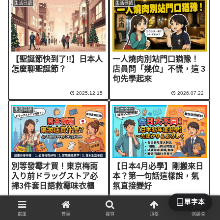
生活日語
生活日語
【聖誕節快到了!!】日本人
一人燒肉別站門口猶豫！
怎麼聊聖誕節？
店員問「幾位」不慌，這 3
句先學起來
2025.12.15
2026.07.22
生活日語
日本文化
別等發霉才買！東京梅雨
【日本4月必學】剛搬來日
入り前ドラッグストア必
本？第一句話這樣說，氣
掃3件套日語救霉味衣櫃
氛直接變好
2026.05.07
2026.04.05
單字本
選單
首頁
搜尋
頂部
側邊欄
生活日語
生活日語