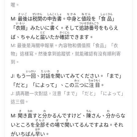
喔。
さいご
ぜいかん
しんこくしょ
なかみ
ねだん
しょくひん
M:
最後
は
税関
の
申告書
。
中身
と
値段
を「
食品
」
いるい
か
ついせきばんごう
「
衣類
」みたいに
書
く。そして
追跡番号
をもらえ
とど
かくにん
ば、ちゃんと
届
いたか
確認
できます。
M: 最後是海關申報單。內容物和價值照「食品」「衣
物」這樣寫。然後拿到追蹤號，就能確認有沒有順利寄
到。
いっかい
たいわ
き
J: もう
一回
、
対話
を
聞
いてみてください。「まで」
みっ
ちゅうもく
「だと」「によって」、この
三
つに
注目
。
J: 請再聽一次對話，注意「まで」「だと」「によって」
這三個。
き
なお
わ
ちん
わ
M:
聞
き
直
すと
分
かるんですけど、
陳
さん、
分
からな
ぜんぶ
ば
き
いところを
全部
その
場
で
聞
いてるんですよね。それ
はや
がいちばん
早
い。