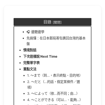
目錄
🎧 邊聽邊學
先搞懂：在日本郵局寄包裹回台灣的基本
盤
情境對話
下次這樣說 Next Time
完整單字表
重點文法
1. 〜まで（到…，表示終點、目的地）
2. 〜だと（…的話，假定某條件／選
項）
3. 〜によって（依…而不同；由…）
4. 〜ことができる（可以…、能夠…）