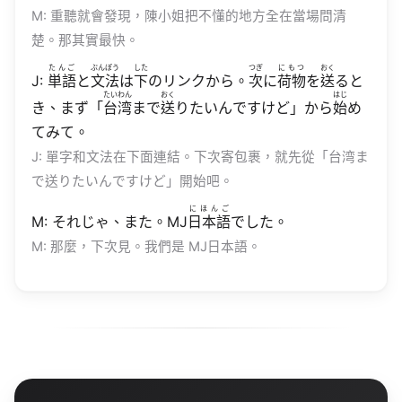
M: 重聽就會發現，陳小姐把不懂的地方全在當場問清
楚。那其實最快。
たんご
ぶんぽう
した
つぎ
にもつ
おく
J:
単語
と
文法
は
下
のリンクから。
次
に
荷物
を
送
ると
たいわん
おく
はじ
き、まず「
台湾
まで
送
りたいんですけど」から
始
め
てみて。
J: 單字和文法在下面連結。下次寄包裹，就先從「台湾ま
で送りたいんですけど」開始吧。
にほんご
M: それじゃ、また。MJ
日本語
でした。
M: 那麼，下次見。我們是 MJ日本語。