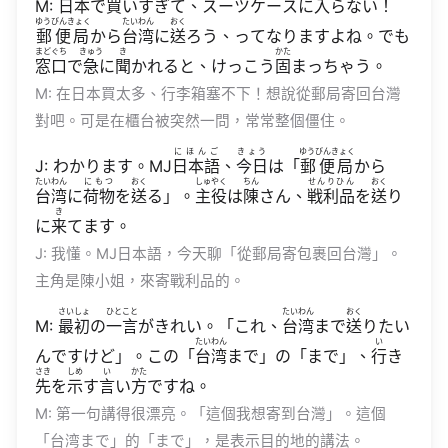
M:
日本
で
買
いすぎて、スーツケースに
入
らない！
ゆうびんきょく
たいわん
おく
郵便局
から
台湾
に
送
ろう、ってなりますよね。でも
まどぐち
きゅう
き
かた
窓口
で
急
に
聞
かれると、けっこう
固
まっちゃう。
M: 在日本買太多、行李箱塞不下！想說從郵局寄回台灣
對吧。可是在櫃台被突然一問，常常整個僵住。
にほんご
きょう
ゆうびんきょく
J: わかります。MJ
日本語
、
今日
は「
郵便局
から
たいわん
にもつ
おく
しゅやく
ちん
せんりひん
おく
台湾
に
荷物
を
送
る」。
主役
は
陳
さん、
戦利品
を
送
り
き
に
来
てます。
J: 我懂。MJ日本語，今天聊「從郵局寄包裹回台灣」。
主角是陳小姐，來寄戰利品的。
さいしょ
ひとこと
たいわん
おく
M:
最初
の
一言
がきれい。「これ、
台湾
まで
送
りたい
たいわん
い
んですけど」。この「
台湾
まで」の「まで」、
行
き
さき
しめ
い
かた
先
を
示
す
言
い
方
ですね。
M: 第一句講得很漂亮。「這個我想寄到台灣」。這個
「台湾まで」的「まで」，是表示目的地的講法。