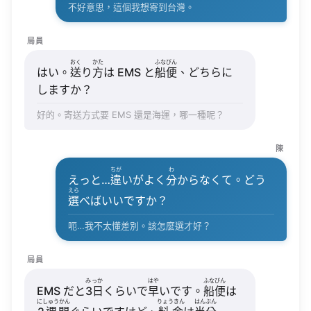
不好意思，這個我想寄到台灣。
局員
おく
かた
ふなびん
はい。
送
り
方
は EMS と
船便
、どちらに
しますか？
好的。寄送方式要 EMS 還是海運，哪一種呢？
陳
ちが
わ
えっと…
違
いがよく
分
からなくて。どう
えら
選
べばいいですか？
呃…我不太懂差別。該怎麼選才好？
局員
みっか
はや
ふなびん
EMS だと
3日
くらいで
早
いです。
船便
は
にしゅうかん
りょうきん
はんぶん