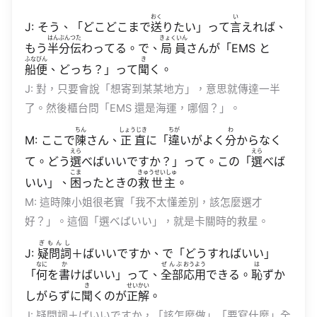
おく
い
J: そう、「どこどこまで
送
りたい」って
言
えれば、
はんぶん
つた
きょくいん
もう
半分
伝
わってる。で、
局員
さんが「EMS と
ふなびん
き
船便
、どっち？」って
聞
く。
J: 對，只要會說「想寄到某某地方」，意思就傳達一半
了。然後櫃台問「EMS 還是海運，哪個？」。
ちん
しょうじき
ちが
わ
M: ここで
陳
さん、
正直
に「
違
いがよく
分
からなく
えら
えら
て。どう
選
べばいいですか？」って。この「
選
べば
こま
きゅうせいしゅ
いい」、
困
ったときの
救世主
。
M: 這時陳小姐很老實「我不太懂差別，該怎麼選才
好？」。這個「選べばいい」，就是卡關時的救星。
ぎもんし
J:
疑問詞
＋ばいいですか、で「どうすればいい」
なに
か
ぜんぶ
おうよう
は
「
何
を
書
けばいい」って、
全部
応用
できる。
恥
ずか
き
せいかい
しがらずに
聞
くのが
正解
。
J: 疑問詞＋ばいいですか，「該怎麼做」「要寫什麼」全