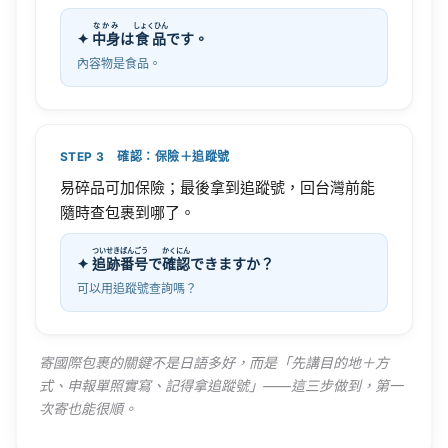
なかみ
しょくひん
✦
中身
は
食品
です。
內容物是食品。
STEP 3 確認：保險＋追蹤號
易碎品可加保險；最後拿到追蹤號，回台灣前能
隨時查包裹到哪了。
ついせきばんごう
かくにん
✦
追跡番号
で
確認
できますか？
可以用追蹤號查詢嗎？
寄國際包裹的關鍵不是日語多好，而是「先講目的地＋方
式、申報單照實寫、記得拿追蹤號」——這三步做到，第一
次寄也能很順。