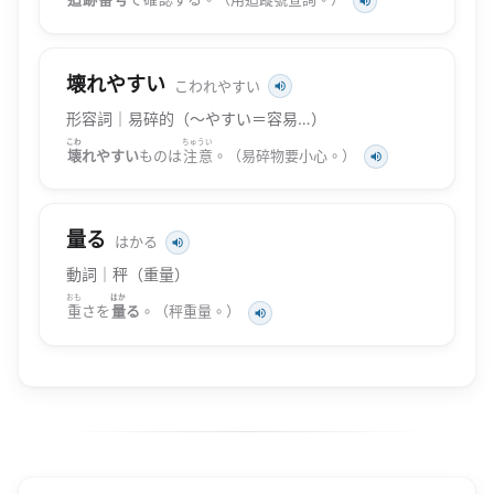
壊れやすい
こわれやすい
形容詞｜易碎的（〜やすい＝容易…）
こわ
ちゅうい
壊
れやすい
ものは
注意
。（易碎物要小心。）
量る
はかる
動詞｜秤（重量）
おも
はか
重
さを
量
る
。（秤重量。）