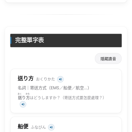
完整單字表
隱藏讀音
送り方
おくりかた
名詞｜寄送方式（EMS／船便／航空…）
おく
かた
送
り
方
はどうしますか？（寄送方式要怎麼處理？）
船便
ふなびん