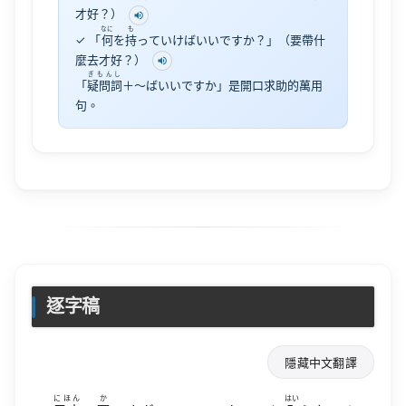
才好？）
なに
も
✓ 「
何
を
持
っていけばいいですか？」（要帶什
麼去才好？）
ぎもんし
「
疑問詞
＋〜ばいいですか」是開口求助的萬用
句。
逐字稿
隱藏中文翻譯
にほん
か
はい