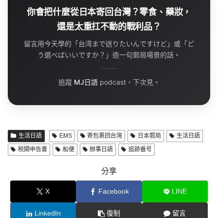
你會把什麼從日本寄回台灣？零食、藥妝，
還是太重扛不動的戰利品？
留言用今天學的「台湾まで送りたいんですけど」或「ど
う選べばいいですか？」造一句郵局場景的話。
追蹤
MJ日語
podcast，下次見。
生活日語
EMS
寄包裹回台灣
日本郵局
生活日語
税関申告書
船便
辦事日語
追跡番号
分享
X
Facebook
LINE
LinkedIn
復制
留言