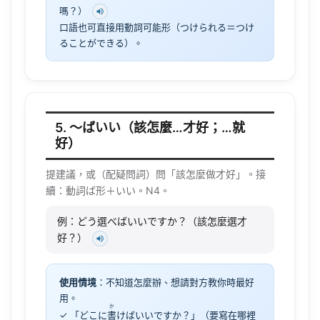
嗎？）
口語也可直接用動詞可能形（つけられる＝つけ
ることができる）。
5. 〜ばいい（該怎麼…才好；…就
好）
提建議，或（配疑問詞）問「該怎麼做才好」。接
續：動詞ば形＋いい。N4。
例：どう選べばいいですか？（該怎麼選才
好？）
使用情境
：不知道怎麼辦、想請對方教你時最好
用。
か
✓ 「どこに
書
けばいいですか？」（要寫在哪裡