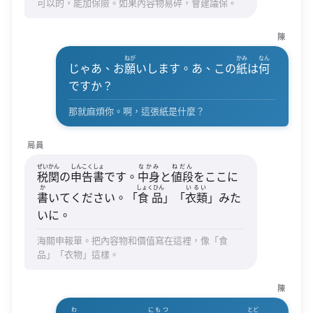
可以的，能加保險。如果內容物易碎，會建議保。
陳
ねが
かみ
なん
じゃあ、お
願
いします。あ、この
紙
は
何
ですか？
那就麻煩你。啊，這張紙是什麼？
局員
ぜいかん
しんこくしょ
なかみ
ねだん
税関
の
申告書
です。
中身
と
値段
をここに
か
しょくひん
いるい
書
いてください。「
食品
」「
衣類
」みた
いに。
海關申報單。把內容物和價值寫在這裡，像「食
品」「衣物」這樣。
陳
わ
にもつ
とど