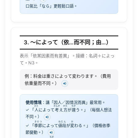
口氣比「なら」更輕鬆口語。
3. 〜によって（依…而不同；由…）
表示「依某因素而有差異」。接續：名詞＋によっ
て。N3。
例：料金は重さによって変わります。（費用
依重量而不同。）
使用情境
：講「因人／因情況而異」最常用。
ひと
かんが
かた
ちが
✓ 「
人
によって
考
え
方
が
違
う。」（每個人想法
不同。）
きせつ
ねだん
か
✓ 「
季節
によって
値段
が
変
わる。」（價格依季
節變動。）
ちが