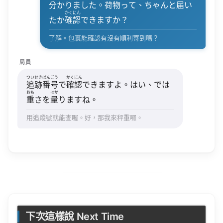
分
かりました。
荷物
って、ちゃんと
届
い
かくにん
たか
確認
できますか？
了解。包裹能確認有沒有順利寄到嗎？
局員
ついせきばんごう
かくにん
追跡番号
で
確認
できますよ。はい、では
おも
はか
重
さを
量
りますね。
用追蹤號就能查喔。好，那我來秤重囉。
下次這樣說 Next Time