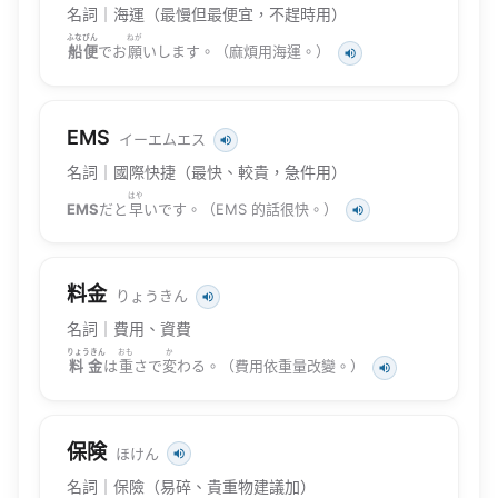
名詞｜海運（最慢但最便宜，不趕時用）
ふなびん
ねが
船便
でお
願
いします。（麻煩用海運。）
EMS
イーエムエス
名詞｜國際快捷（最快、較貴，急件用）
はや
EMS
だと
早
いです。（EMS 的話很快。）
料金
りょうきん
名詞｜費用、資費
りょうきん
おも
か
料金
は
重
さで
変
わる。（費用依重量改變。）
保険
ほけん
名詞｜保險（易碎、貴重物建議加）