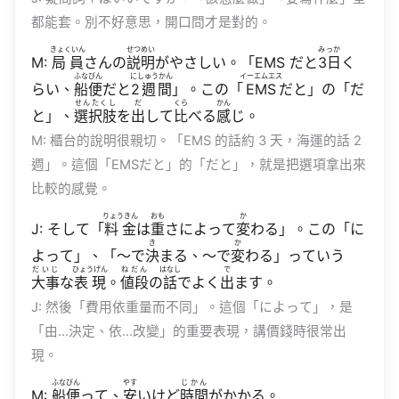
都能套。別不好意思，開口問才是對的。
きょくいん
せつめい
みっか
M:
局員
さんの
説明
がやさしい。「EMS だと
3日
く
ふなびん
にしゅうかん
イーエムエス
らい、
船便
だと
2週間
」。この「
EMS
だと」の「だ
せんたくし
だ
くら
かん
と」、
選択肢
を
出
して
比
べる
感
じ。
M: 櫃台的說明很親切。「EMS 的話約 3 天，海運的話 2
週」。這個「EMSだと」的「だと」，就是把選項拿出來
比較的感覺。
りょうきん
おも
か
J: そして「
料金
は
重
さによって
変
わる」。この「に
き
か
よって」、「〜で
決
まる、〜で
変
わる」っていう
だいじ
ひょうげん
ねだん
はなし
で
大事
な
表現
。
値段
の
話
でよく
出
ます。
J: 然後「費用依重量而不同」。這個「によって」，是
「由…決定、依…改變」的重要表現，講價錢時很常出
現。
ふなびん
やす
じかん
M:
船便
って、
安
いけど
時間
がかかる。