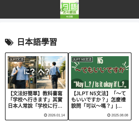
日本語學習
JLPT文法
JLPT N5文法
【文法好簡單】教科書寫
【JLPT N5文法】「〜て
「学校へ行きます」其實
もいいですか？」怎麼禮
日本人常說「学校に行
貌問「可以～嗎？」|
く」
How to Say “Is it OK
2026.01.14
2025.08.08
to…?” in Japanese