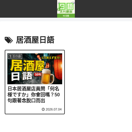
居酒屋日語
生活日語
日本居酒屋店員問「何名
様ですか」你會回嗎？50
句跟著念脫口而出
2026.07.04