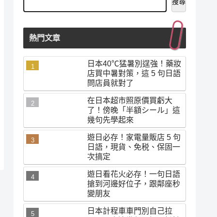
搜尋
熱門文章
日本40℃猛暑別逞強！藥妝
店買中暑對策，這 5 句日語
問店員就對了
在日本超市照原價買虧大
了！傍晚「半額シール」這
幾句先學起來
遊日必存！家電量販店 5 句
日語，現貨、免税、保固一
次搞定
遊日看花火必存！一句日語
搶到河邊好位子，跟鄰座秒
變朋友
日本計程車車門別自己拉