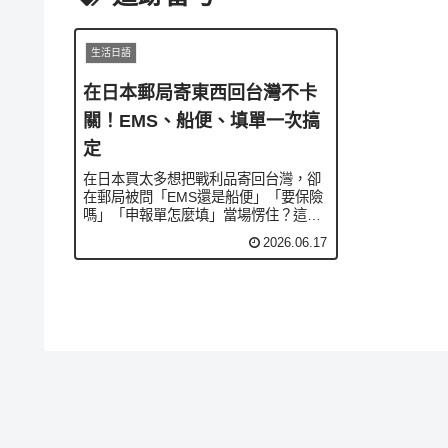
生活日語
在日本郵局寄東西回台灣不卡
關！EMS、船便、填單一次搞
定
在日本買太多想把戰利品寄回台灣，卻
在郵局被問「EMS還是船便」「要保險
嗎」「申報單怎麼填」當場愣住？這集
用一段郵局櫃台對話，教你選寄送方
2026.06.17
式、填税関申告書、問保險與追蹤號，
搭配〜まで、〜だと、〜によって、〜
ことができる、〜ばいい等句型，第一
次寄國際包裹也能順順完成。