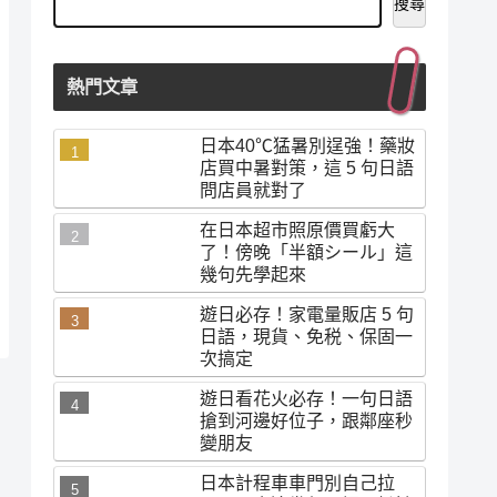
搜尋
熱門文章
日本40℃猛暑別逞強！藥妝
店買中暑對策，這 5 句日語
問店員就對了
在日本超市照原價買虧大
了！傍晚「半額シール」這
幾句先學起來
遊日必存！家電量販店 5 句
日語，現貨、免税、保固一
次搞定
遊日看花火必存！一句日語
搶到河邊好位子，跟鄰座秒
變朋友
日本計程車車門別自己拉