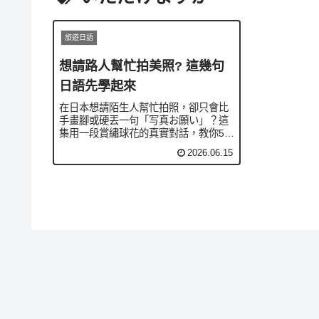
旅遊日語
想請路人幫忙拍美照? 這幾句
日語先學起來
在日本想請陌生人幫忙拍照，卻只會比
手畫腳或硬丟一句「写真お願い」？這
集用一段賞繡球花的真實對話，教你5句
最實用的口語，從魔法句「写真を撮っ
2026.06.15
ていただけますか」到「もう一枚お願
いします」要求重拍、「〜てもいいで
すか」徵求許可，搭配〜ましょうか・
〜てくれませんか等句型，請人幫拍照
全程自然不尷尬。