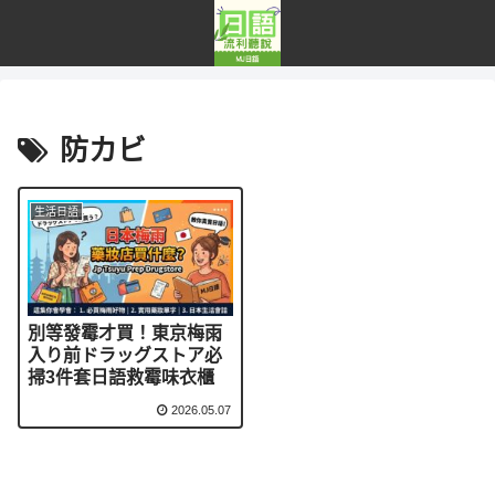
防カビ
生活日語
別等發霉才買！東京梅雨
入り前ドラッグストア必
掃3件套日語救霉味衣櫃
2026.05.07