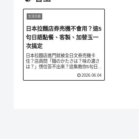
生活日語
日本拉麵店券売機不會用？這5
句日語點餐、客製、加替玉一
次搞定
日本拉麵店進門就被全日文券売機卡
住？店員問「麺のかたさは？味の濃さ
は？」愣住答不出來？這集教你5句日
語，從券売機選餐、回答かため・こっ
2026.06.04
てり、到加替玉，搭配お選びいただけ
ます、〜タイミングで、〜でお願いし
ます等冷區文法，一碗拉麵點得像在地
人。