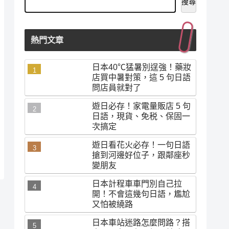
搜尋
熱門文章
日本40℃猛暑別逞強！藥妝
店買中暑對策，這 5 句日語
問店員就對了
遊日必存！家電量販店 5 句
日語，現貨、免税、保固一
次搞定
遊日看花火必存！一句日語
搶到河邊好位子，跟鄰座秒
變朋友
日本計程車車門別自己拉
開！不會這幾句日語，尷尬
又怕被繞路
日本車站迷路怎麼問路？搭