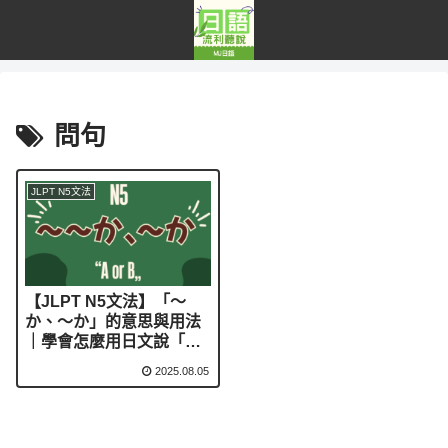
問句
JLPT N5文法
【JLPT N5文法】「～
か、～か」的意思與用法
｜學會怎麼用日文說「是
A還是B」！
2025.08.05