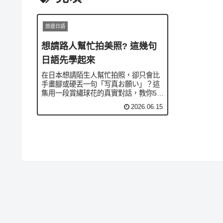
旅遊日語
想請路人幫忙拍美照? 這幾句
日語先學起來
在日本想請陌生人幫忙拍照，卻只會比
手畫腳或硬丟一句「写真お願い」？這
集用一段賞繡球花的真實對話，教你5句
最實用的口語，從魔法句「写真を撮っ
2026.06.15
ていただけますか」到「もう一枚お願
いします」要求重拍、「〜てもいいで
すか」徵求許可，搭配〜ましょうか・
〜てくれませんか等句型，請人幫拍照
全程自然不尷尬。