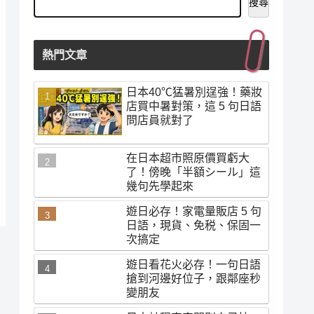
搜尋
熱門文章
日本40℃猛暑別逞強！藥妝
店買中暑對策，這 5 句日語
問店員就對了
在日本超市照原價買虧大
了！傍晚「半額シール」這
幾句先學起來
遊日必存！家電量販店 5 句
日語，現貨、免税、保固一
次搞定
遊日看花火必存！一句日語
搶到河邊好位子，跟鄰座秒
變朋友