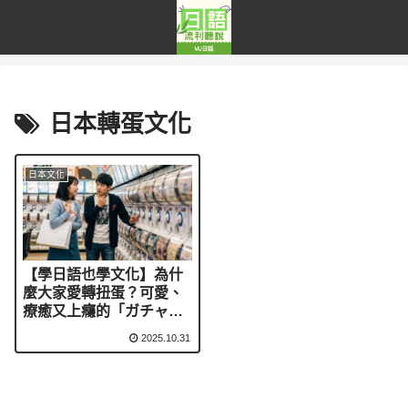
日本轉蛋文化
日本文化
【學日語也學文化】為什
麼大家愛轉扭蛋？可愛、
療癒又上癮的「ガチャ文
化」
2025.10.31