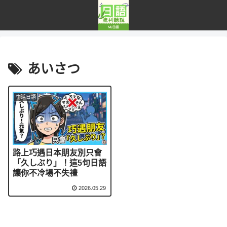
あいさつ
生活日語
路上巧遇日本朋友別只會
「久しぶり」！這5句日語
讓你不冷場不失禮
2026.05.29